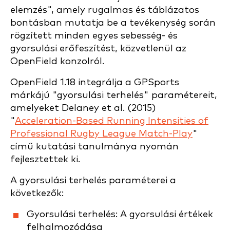
elemzés", amely rugalmas és táblázatos
bontásban mutatja be a tevékenység során
rögzített minden egyes sebesség- és
gyorsulási erőfeszítést, közvetlenül az
OpenField konzolról.
OpenField 1.18 integrálja a GPSports
márkájú "gyorsulási terhelés" paramétereit,
amelyeket Delaney et al. (2015)
"
Acceleration-Based Running Intensities of
Professional Rugby League Match-Play
"
című kutatási tanulmánya nyomán
fejlesztettek ki.
A gyorsulási terhelés paraméterei a
következők:
Gyorsulási terhelés: A gyorsulási értékek
felhalmozódása