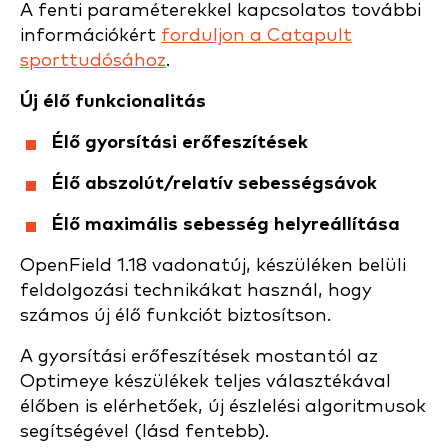
A fenti paraméterekkel kapcsolatos további
információkért
forduljon a Catapult
sporttudósához
.
Új élő funkcionalitás
Élő gyorsítási erőfeszítések
Élő abszolút/relatív sebességsávok
Élő maximális sebesség helyreállítása
OpenField 1.18 vadonatúj, készüléken belüli
feldolgozási technikákat használ, hogy
számos új élő funkciót biztosítson.
A gyorsítási erőfeszítések mostantól az
Optimeye készülékek teljes választékával
élőben is elérhetőek, új észlelési algoritmusok
segítségével (lásd fentebb).