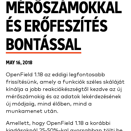
MÉRŐSZÁMOKKAL
ÉS ERŐFESZÍTÉS
BONTÁSSAL
MAY 16, 2018
OpenField 1.18 az eddigi legfontosabb
frissítésünk, amely a funkciók széles skáláját
kínálja a jobb reakciókészségtől kezdve az új
mérőszámokig és az adatok lekérdezésének
új módjaiig, mind élőben, mind a
munkamenet után.
Amellett, hogy OpenField 1.18 a korábbi
kiadásoknál 25-50%-kal gyorsabban tölti be