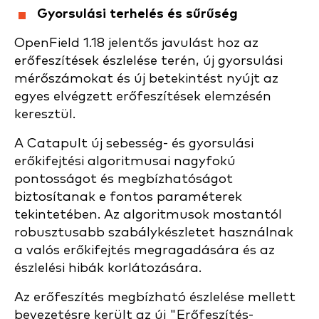
Gyorsulási terhelés és sűrűség
OpenField 1.18 jelentős javulást hoz az
erőfeszítések észlelése terén, új gyorsulási
mérőszámokat és új betekintést nyújt az
egyes elvégzett erőfeszítések elemzésén
keresztül.
A Catapult új sebesség- és gyorsulási
erőkifejtési algoritmusai nagyfokú
pontosságot és megbízhatóságot
biztosítanak e fontos paraméterek
tekintetében. Az algoritmusok mostantól
robusztusabb szabálykészletet használnak
a valós erőkifejtés megragadására és az
észlelési hibák korlátozására.
Az erőfeszítés megbízható észlelése mellett
bevezetésre került az új "Erőfeszítés-