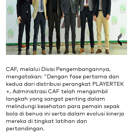
CAF, melalui Divisi Pengembangannya,
mengatakan: "Dengan fase pertama dan
kedua dari distribusi perangkat PLAYERTEK
+, Administrasi CAF telah mengambil
langkah yang sangat penting dalam
melindungi kesehatan para pemain sepak
bola di benua ini serta dalam evolusi kinerja
mereka di tingkat latihan dan
pertandingan.