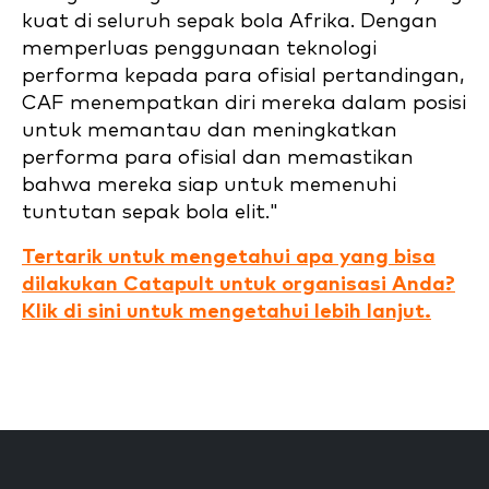
kuat di seluruh sepak bola Afrika. Dengan
memperluas penggunaan teknologi
performa kepada para ofisial pertandingan,
CAF menempatkan diri mereka dalam posisi
untuk memantau dan meningkatkan
performa para ofisial dan memastikan
bahwa mereka siap untuk memenuhi
tuntutan sepak bola elit."
Tertarik untuk mengetahui apa yang bisa
dilakukan Catapult untuk organisasi Anda?
Klik di sini untuk mengetahui lebih lanjut.