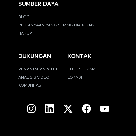
SUMBER DAYA
BLOG
PERTANYAAN YANG SERING DIAJUKAN
HARGA
DUKUNGAN
KONTAK
PEMANTAUAN ATLET
HUBUNGI KAMI
ANALISIS VIDEO
LOKASI
KOMUNITAS