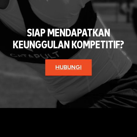
SIAP MENDAPATKAN
KEUNGGULAN KOMPETITIF?
HUBUNGI