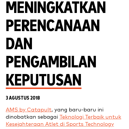
MENINGKATKAN
PERENCANAAN
DAN
PENGAMBILAN
KEPUTUSAN
3 AGUSTUS 2018
AMS by Catapult
, yang baru-baru ini
dinobatkan sebagai
Teknologi Terbaik untuk
Kesejahteraan Atlet di Sports Technology