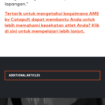
lapangan."
Tertarik untuk mengetahui bagaimana AMS
by Catapult dapat membantu Anda untuk
lebih memahami kesehatan atlet Anda? Klik
di sini untuk mempelajari lebih lanjut.
ADDITIONAL ARTICLES