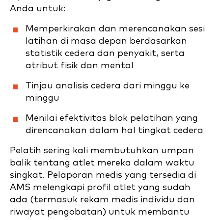
Anda untuk:
Memperkirakan dan merencanakan sesi
latihan di masa depan berdasarkan
statistik cedera dan penyakit, serta
atribut fisik dan mental
Tinjau analisis cedera dari minggu ke
minggu
Menilai efektivitas blok pelatihan yang
direncanakan dalam hal tingkat cedera
Pelatih sering kali membutuhkan umpan
balik tentang atlet mereka dalam waktu
singkat. Pelaporan medis yang tersedia di
AMS melengkapi profil atlet yang sudah
ada (termasuk rekam medis individu dan
riwayat pengobatan) untuk membantu