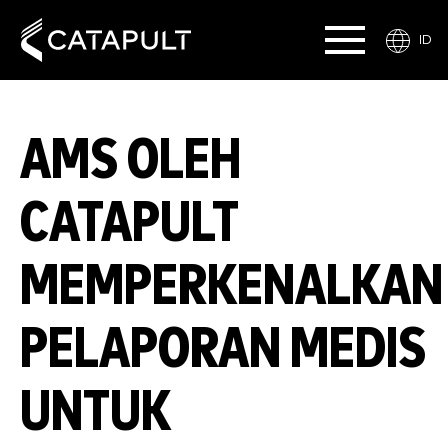
ID
AMS OLEH
CATAPULT
MEMPERKENALKAN
PELAPORAN MEDIS
UNTUK