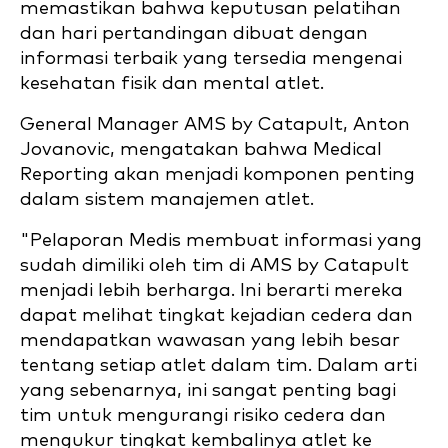
memastikan bahwa keputusan pelatihan
dan hari pertandingan dibuat dengan
informasi terbaik yang tersedia mengenai
kesehatan fisik dan mental atlet.
General Manager AMS by Catapult, Anton
Jovanovic, mengatakan bahwa Medical
Reporting akan menjadi komponen penting
dalam sistem manajemen atlet.
"Pelaporan Medis membuat informasi yang
sudah dimiliki oleh tim di AMS by Catapult
menjadi lebih berharga. Ini berarti mereka
dapat melihat tingkat kejadian cedera dan
mendapatkan wawasan yang lebih besar
tentang setiap atlet dalam tim. Dalam arti
yang sebenarnya, ini sangat penting bagi
tim untuk mengurangi risiko cedera dan
mengukur tingkat kembalinya atlet ke