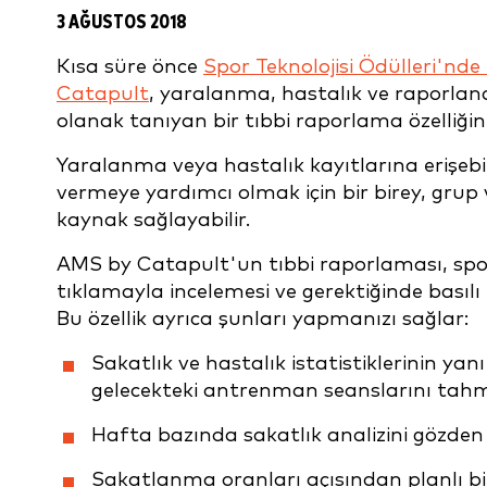
3 AĞUSTOS 2018
Kısa süre önce
Spor Teknolojisi Ödülleri'nde 
Catapult
, yaralanma, hastalık ve raporlan
olanak tanıyan bir tıbbi raporlama özelliği
Yaralanma veya hastalık kayıtlarına erişebi
vermeye yardımcı olmak için bir birey, grup ve
kaynak sağlayabilir.
AMS by Catapult'un tıbbi raporlaması, spor
tıklamayla incelemesi ve gerektiğinde basılı 
Bu özellik ayrıca şunları yapmanızı sağlar:
Sakatlık ve hastalık istatistiklerinin yanı 
gelecekteki antrenman seanslarını tah
Hafta bazında sakatlık analizini gözden 
Sakatlanma oranları açısından planlı b