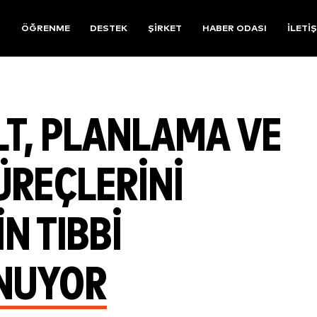
R
ÖĞRENME
DESTEK
ŞIRKET
HABER ODASI
İLETI
LT, PLANLAMA VE
ÜREÇLERINI
N TIBBI
NUYOR