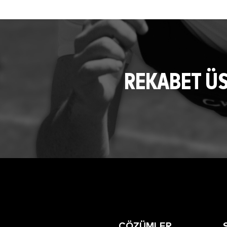
REKABET Ü
ÇÖZÜMLER