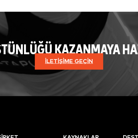
STÜNLÜĞÜ KAZANMAYA HAZI
İLETIŞIME GEÇIN
ŞİRKET
KAYNAKLAR
DES