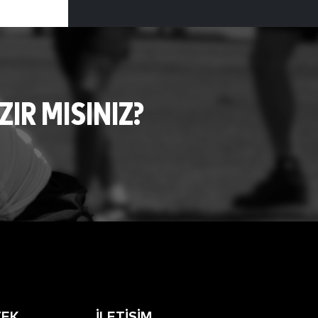
R MISINIZ?
TEK
İLETIŞIM