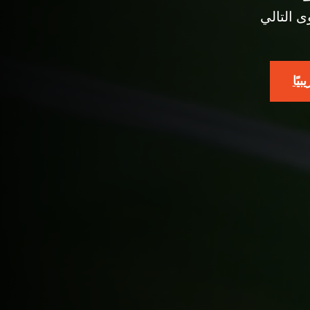
ى التالي
يًا