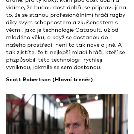
druhé, pro ty kluky, kteří jsou dost dobří a
vidíme, že budou dost dobří, se připravují na
to, že se stanou profesionálními hráči ragby
díky svým schopnostem a zkušenostem s
věcmi, jako je technologie Catapult, už od
mladého věku, a když se dostanou do
našeho prostředí, není to tak nové a jiné. A
tak zjistíte, že ti nejlepší mladí hráči, kteří se
přizpůsobili této technologii, rychleji
vyniknou, jakmile se sem dostanou.
Scott Robertson (
Hlavní trenér)