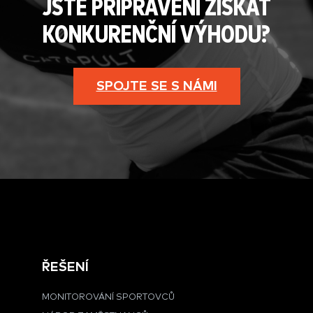
JSTE PŘIPRAVENI ZÍSKAT
KONKURENČNÍ VÝHODU?
SPOJTE SE S NÁMI
ŘEŠENÍ
MONITOROVÁNÍ SPORTOVCŮ