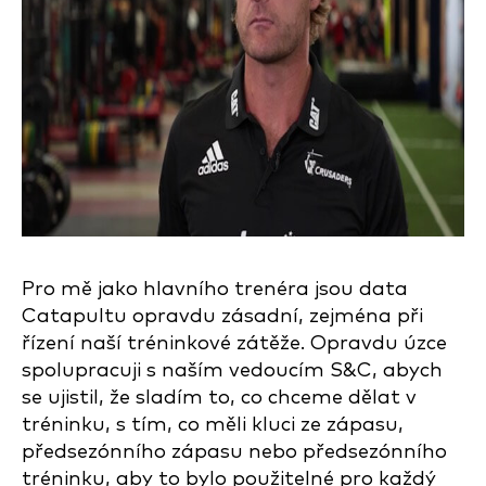
Pro mě jako hlavního trenéra jsou data
Catapultu opravdu zásadní, zejména při
řízení naší tréninkové zátěže. Opravdu úzce
spolupracuji s naším vedoucím S&C, abych
se ujistil, že sladím to, co chceme dělat v
tréninku, s tím, co měli kluci ze zápasu,
předsezónního zápasu nebo předsezónního
tréninku, aby to bylo použitelné pro každý