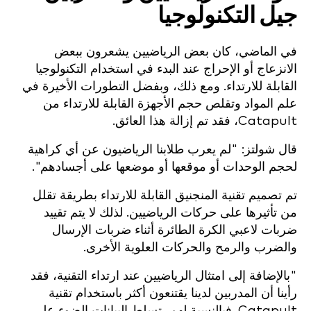
جيل التكنولوجيا
في الماضي، كان بعض الرياضيين يشعرون ببعض
الانزعاج أو الإحراج عند البدء في استخدام التكنولوجيا
القابلة للارتداء. ومع ذلك، وبفضل التطورات الأخيرة في
علم المواد وتقلص حجم الأجهزة القابلة للارتداء من
Catapult، فقد تم إزالة هذا العائق.
قال شولتز: "لم يعرب طلابنا الرياضيون عن أي كراهية
لحجم الوحدات أو موقعها أو موضعها على أجسادهم".
تم تصميم تقنية المنجنيق القابلة للارتداء بطريقة تقلل
من تأثيرها على حركات الرياضيين. لذلك لا يتم تقييد
ضربات لاعبي الكرة الطائرة أثناء ضربات الإرسال
والضرب والرمح والحركات العلوية الأخرى.
"بالإضافة إلى امتثال الرياضيين عند ارتداء التقنية، فقد
رأينا أن المدربين لدينا يقتنعون أكثر باستخدام تقنية
Catapult. فبالنسبة لهم، تسلط البيانات الضوء على