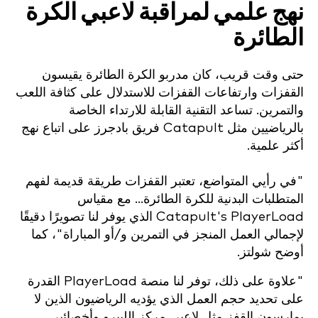
نهج علمي لمراقبة لاعبي الكرة
الطائرة
حتى وقت قريب، كان مدربو الكرة الطائرة يقيسون
القفزات وارتفاعات القفزات للاستدلال على كثافة اللعب
والتمرين. تساعد التقنية القابلة للارتداء الخاصة
بالرياضيين مثل Catapult فريق بادجرز على اتباع نهج
أكثر علمية.
"في رأيي المتواضع، تعتبر القفزات طريقة قديمة لفهم
المتطلبات البدنية للكرة الطائرة... مع مقياس
Catapult's PlayerLoad الذي يوفر لنا تصويرًا دقيقًا
لإجمالي العمل المنجز في التمرين و/أو المباراة"، كما
أوضح شولتز.
"علاوة على ذلك، توفر لنا منصة PlayerLoad القدرة
على تحديد حجم العمل الذي يؤديه الرياضيون الذين لا
يمارسون القفز مثل لاعبي مركز الليبرو وأخصائيي