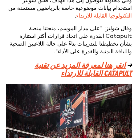
وفي محاولة للوصول إلى هذا الهدف، طبّق شولتز
استخدام بيانات موضوعية خاصة بالرياضيين مستمدة من
التكنولوجيا القابلة للارتداء
.
وقال شولتز: "على مدار الموسم، منحتنا منصة
Catapult القدرة على اتخاذ قرارات أكثر استنارة
بشأن تخطيطنا للتدريبات بناءً على حالة اللاعبين الصحية
واللياقة البدنية والقدرة على الأداء".
→
انقر هنا لمعرفة المزيد عن تقنية
CATAPULT القابلة للارتداء