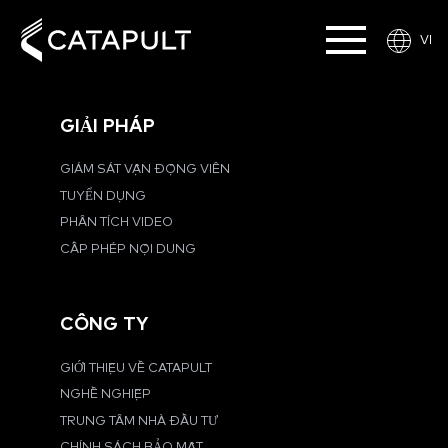
VI
GIẢI PHÁP
GIÁM SÁT VẬN ĐỘNG VIÊN
TUYỂN DỤNG
PHÂN TÍCH VIDEO
CẤP PHÉP NỘI DUNG
CÔNG TY
GIỚI THIỆU VỀ CATAPULT
NGHỀ NGHIỆP
TRUNG TÂM NHÀ ĐẦU TƯ
CHÍNH SÁCH BẢO MẬT