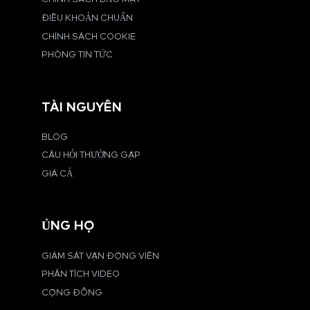
ĐIỀU KHOẢN CHUẨN
CHÍNH SÁCH COOKIE
PHÒNG TIN TỨC
TÀI NGUYÊN
BLOG
CÂU HỎI THƯỜNG GẶP
GIÁ CẢ
ỦNG HỘ
GIÁM SÁT VẬN ĐỘNG VIÊN
PHÂN TÍCH VIDEO
CỘNG ĐỒNG