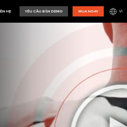
VI
IÊN HỆ
YÊU CẦU BẢN DEMO
MUA NGAY