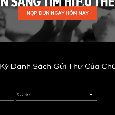
N SÀNG TÌM HIỂU TH
NỘP ĐƠN NGAY HÔM NAY
Ký Danh Sách Gửi Thư Của Chú