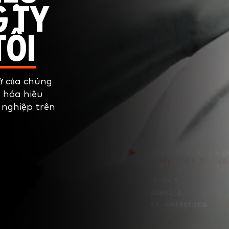
G TY
TÔI
sử của chúng
u hóa hiệu
 nghiệp trên