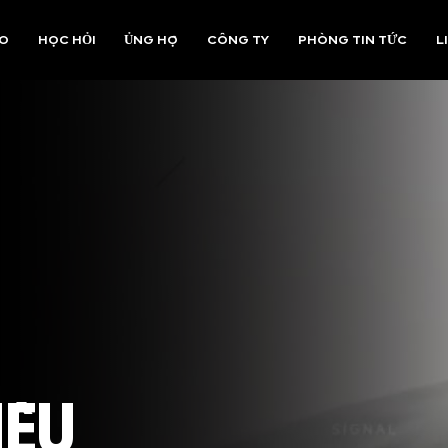
AO
HỌC HỎI
ỦNG HỘ
CÔNG TY
PHÒNG TIN TỨC
L
IỆU