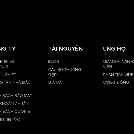
NG TY
TÀI NGUYÊN
ỦNG HỘ
THIỆU VỀ
BLOG
GIÁM SÁT VẬN
PULT
VIÊN
CÂU HỎI THƯỜNG
 NGHIỆP
GẶP
PHÂN TÍCH VID
G TÂM NHÀ ĐẦU
GIÁ CẢ
CỘNG ĐỒNG
H SÁCH BẢO MẬT
 KHOẢN CHUẨN
H SÁCH COOKIE
G TIN TỨC