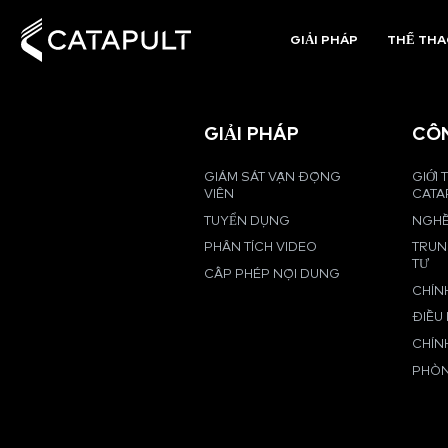
GIẢI PHÁP
THỂ TH
GIẢI PHÁP
CÔ
GIÁM SÁT VẬN ĐỘNG
GIỚI 
VIÊN
CATA
TUYỂN DỤNG
NGHỀ
PHÂN TÍCH VIDEO
TRUN
TƯ
CẤP PHÉP NỘI DUNG
CHÍN
ĐIỀU
CHÍN
PHÒN