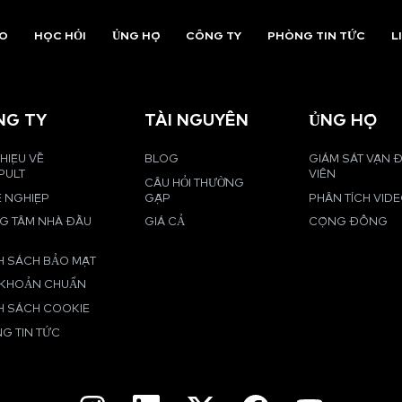
AO
HỌC HỎI
ỦNG HỘ
CÔNG TY
PHÒNG TIN TỨC
L
NG TY
TÀI NGUYÊN
ỦNG HỘ
THIỆU VỀ
BLOG
GIÁM SÁT VẬN
PULT
VIÊN
CÂU HỎI THƯỜNG
 NGHIỆP
GẶP
PHÂN TÍCH VID
G TÂM NHÀ ĐẦU
GIÁ CẢ
CỘNG ĐỒNG
H SÁCH BẢO MẬT
 KHOẢN CHUẨN
H SÁCH COOKIE
G TIN TỨC