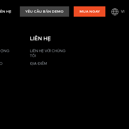
VI
IÊN HỆ
YÊU CẦU BẢN DEMO
MUA NGAY
LIÊN HỆ
 ĐỘNG
LIÊN HỆ VỚI CHÚNG
TÔI
EO
ĐỊA ĐIỂM