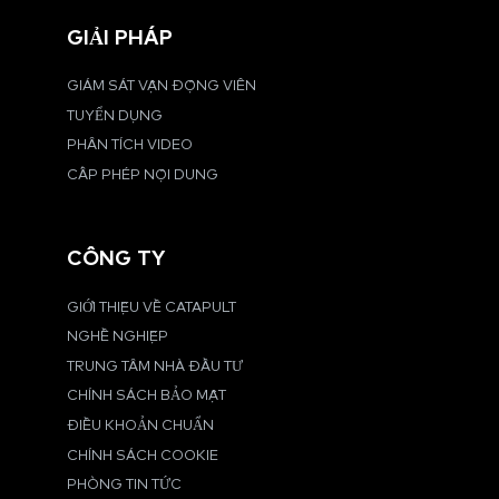
GIẢI PHÁP
GIÁM SÁT VẬN ĐỘNG VIÊN
TUYỂN DỤNG
PHÂN TÍCH VIDEO
CẤP PHÉP NỘI DUNG
CÔNG TY
GIỚI THIỆU VỀ CATAPULT
NGHỀ NGHIỆP
TRUNG TÂM NHÀ ĐẦU TƯ
CHÍNH SÁCH BẢO MẬT
ĐIỀU KHOẢN CHUẨN
CHÍNH SÁCH COOKIE
PHÒNG TIN TỨC