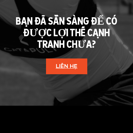
BẠN ĐÃ SẴN SÀNG ĐỂ CÓ
ĐƯỢC LỢI THẾ CẠNH
TRANH CHƯA?
LIÊN HỆ