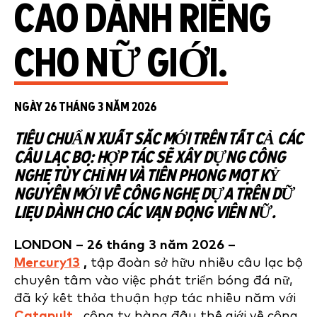
CAO DÀNH RIÊNG
CHO NỮ GIỚI.
NGÀY 26 THÁNG 3 NĂM 2026
TIÊU CHUẨN XUẤT SẮC MỚI TRÊN TẤT CẢ CÁC
CÂU LẠC BỘ: HỢP TÁC SẼ XÂY DỰNG CÔNG
NGHỆ TÙY CHỈNH VÀ TIÊN PHONG MỘT KỶ
NGUYÊN MỚI VỀ CÔNG NGHỆ DỰA TRÊN DỮ
LIỆU DÀNH CHO CÁC VẬN ĐỘNG VIÊN NỮ.
LONDON – 26 tháng 3 năm 2026 –
Mercury13
,
tập đoàn sở hữu nhiều câu lạc bộ
chuyên tâm vào việc phát triển bóng đá nữ,
đã ký kết thỏa thuận hợp tác nhiều năm với
Catapult
,
công ty hàng đầu thế giới về công