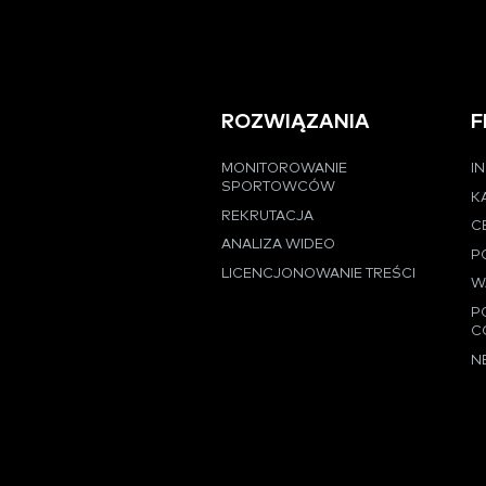
ROZWIĄZANIA
F
MONITOROWANIE
I
SPORTOWCÓW
K
REKRUTACJA
C
ANALIZA WIDEO
P
LICENCJONOWANIE TREŚCI
W
P
C
N