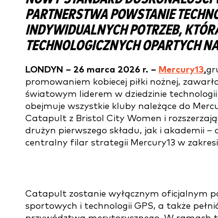
PARTNERSTWA POWSTANIE TECHN
INDYWIDUALNYCH POTRZEB, KTÓR
TECHNOLOGICZNYCH OPARTYCH NA
LONDYN – 26 marca 2026 r. –
Mercury13
,
gr
promowaniem kobiecej piłki nożnej, zawarł
światowym liderem w dziedzinie technologi
obejmuje wszystkie kluby należące do Mercu
Catapult z Bristol City Women i rozszerz
drużyn pierwszego składu, jak i akademii
centralny filar strategii Mercury13 w zakresi
Catapult zostanie wyłącznym oficjalnym p
sportowych i technologii GPS, a także pełni