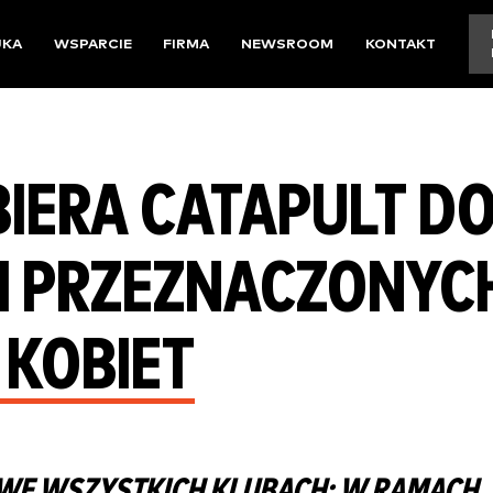
UKA
WSPARCIE
FIRMA
NEWSROOM
KONTAKT
IERA CATAPULT D
I PRZEZNACZONYC
 KOBIET
WE WSZYSTKICH KLUBACH: W RAMACH