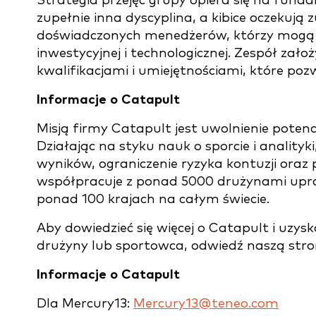
Strategia przejęć grupy opiera się na funda
zupełnie inna dyscyplina, a kibice oczekują 
doświadczonych menedżerów, którzy mogą p
inwestycyjnej i technologicznej. Zespół za
kwalifikacjami i umiejętnościami, które po
Informacje o Catapult
Misją firmy Catapult jest uwolnienie potenc
Działając na styku nauk o sporcie i anality
wyników, ograniczenie ryzyka kontuzji oraz
współpracuje z ponad 5000 drużynami upr
ponad 100 krajach na całym świecie.
Aby dowiedzieć się więcej o Catapult i uzy
drużyny lub sportowca, odwiedź naszą stro
Informacje o Catapult
Dla Mercury13:
Mercury13@teneo.com