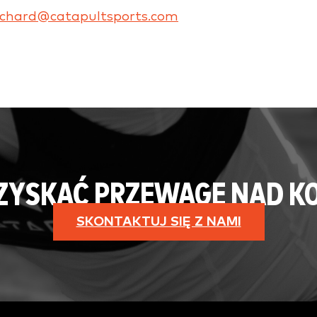
richard@catapultsports.com
 ZYSKAĆ PRZEWAGĘ NAD K
SKONTAKTUJ SIĘ Z NAMI