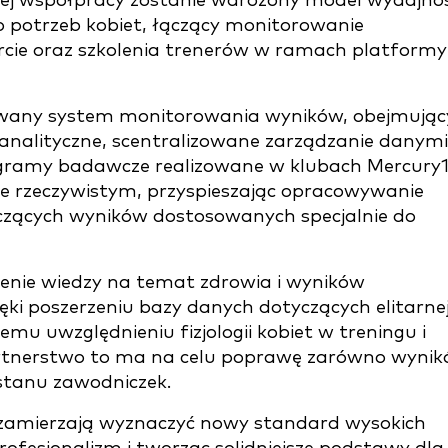
j współpracy zostanie wdrożony model wydajnoś
 potrzeb kobiet, łączący monitorowanie
rcie oraz szkolenia trenerów w ramach platformy
rowany system monitorowania wyników, obejmując
 analityczne, scentralizowane zarządzanie danymi
rogramy badawcze realizowane w klubach Mercury
e rzeczywistym, przyspieszając opracowywanie
yczących wyników dostosowanych specjalnie do
enie wiedzy na temat zdrowia i wyników
ęki poszerzeniu bazy danych dotyczących elitarne
iemu uwzględnieniu fizjologii kobiet w treningu i
rtnerstwo to ma na celu poprawę zarówno wyni
stanu zawodniczek.
t zamierzają wyznaczyć nowy standard wysokich