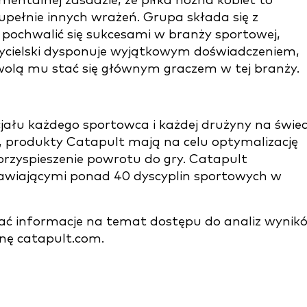
mentalnej zasadzie, że piłka nożna kobiet to
zupełnie innych wrażeń. Grupa składa się z
ochwalić się sukcesami w branży sportowej,
łożycielski dysponuje wyjątkowym doświadczeniem,
zwolą mu stać się głównym graczem w tej branży.
jału każdego sportowca i każdej drużyny na świec
ki, produkty Catapult mają na celu optymalizację
 przyspieszenie powrotu do gry. Catapult
awiającymi ponad 40 dyscyplin sportowych w
skać informacje na temat dostępu do analiz wynik
nę catapult.com.