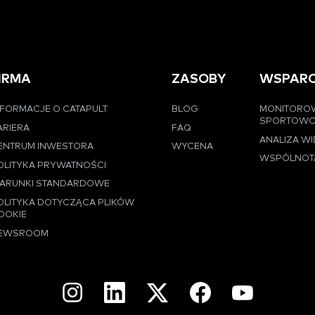
IRMA
ZASOBY
WSPARC
NFORMACJE O CATAPULT
BLOG
MONITORO
SPORTOW
ARIERA
FAQ
ANALIZA W
ENTRUM INWESTORA
WYCENA
WSPÓLNOT
OLITYKA PRYWATNOŚCI
ARUNKI STANDARDOWE
OLITYKA DOTYCZĄCA PLIKÓW
OOKIE
EWSROOM