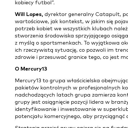
kobiecy futbol”.
Will Lopes,
dyrektor generalny Catapult, p
wartościowe, jak kontekst, w jakim się poj
potrzeb kobiet we wszystkich klubach nale
stworzenia środowiska sprzyjającego osiąg
z myślą o sportsmenkach. To wyjątkowa ok
ich rzeczywistą sytuację, co pozwoli im tr
zdrowie i przesuwać granice tego, co jest mo
O Mercury13
Mercury13 to grupa właścicielska obejmując
pakietów kontrolnych w profesjonalnych ko
nadchodzących latach grupa zamierza kont
grupy jest osiągnięcie pozycji lidera w branży
identyfikowanie i inwestowanie w superklu
potencjału komercyjnego, aby przyciągnąć o