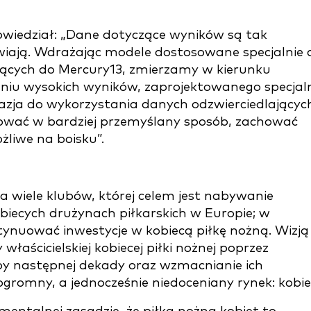
owiedział: „Dane dotyczące wyników są tak
awiają. Wdrażając modele dostosowane specjalnie 
żących do Mercury13, zmierzamy w kierunku
aniu wysokich wyników, zaprojektowanego specjal
azja do wykorzystania danych odzwierciedlającyc
enować w bardziej przemyślany sposób, zachować
żliwe na boisku”.
a wiele klubów, której celem jest nabywanie
biecych drużynach piłkarskich w Europie; w
ynuować inwestycje w kobiecą piłkę nożną. Wizją
 właścicielskiej kobiecej piłki nożnej poprzez
by następnej dekady oraz wzmacnianie ich
gromny, a jednocześnie niedoceniany rynek: kobie