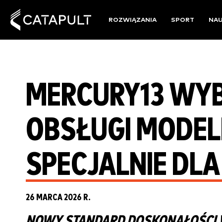
ROZWIĄZANIA
SPORT
NA
MERCURY13 WYB
OBSŁUGI MODEL
SPECJALNIE DLA
26 MARCA 2026 R.
NOWY STANDARD DOSKONAŁOŚCI 