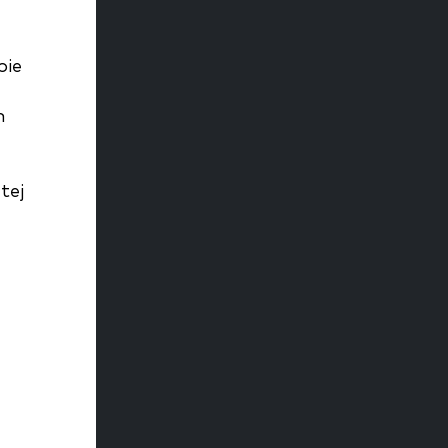
bie
m
tej