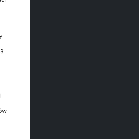
ci
y
13
j
ków