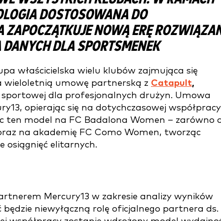
OLOGIA DOSTOSOWANA DO
A ZAPOCZĄTKUJE NOWĄ ERĘ ROZWIĄZA
 DANYCH DLA SPORTSMENEK
upa właścicielska wielu klubów zajmująca się
a wieloletnią umowę partnerską z
Catapult
,
i sportowej dla profesjonalnych drużyn. Umowa
ry13, opierając się na dotychczasowej współpracy
ając ten model na FC Badalona Women – zarówno 
 – oraz na akademię FC Como Women, tworząc
e osiągnięć elitarnych.
artnerem Mercury13 w zakresie analizy wyników
ć będzie niewyłączną rolę oficjalnego partnera ds.