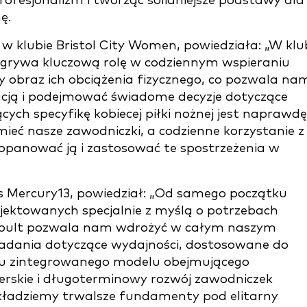
rofesjonalizm i tworząc solidniejsze podstawy dla
ę.
e
w klubie Bristol City Women, powiedziała:
„W klu
grywa kluczową rolę w codziennym wspieraniu
y obraz ich obciążenia fizycznego, co pozwala na
acją i podejmować świadome decyzje dotyczące
ych specyfikę kobiecej piłki nożnej jest naprawdę
eć nasze zawodniczki, a codzienne korzystanie z 
opanować ją i zastosować te spostrzeżenia w
s Mercury13, powiedział: „Od samego początku
jektowanych specjalnie z myślą o potrzebach
apult pozwala nam wdrożyć w całym naszym
 badania dotyczące wydajności, dostosowane do
żeniu zintegrowanego modelu obejmującego
erskie i długoterminowy rozwój zawodniczek
kładziemy trwalsze fundamenty pod elitarny