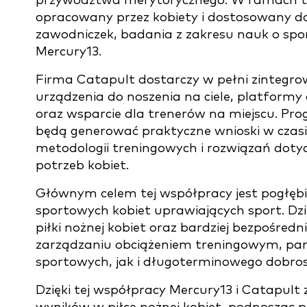
przywództwa merytorycznego. W ramach te
opracowany przez kobiety i dostosowany do
zawodniczek, badania z zakresu nauk o spo
Mercury13.
Firma Catapult dostarczy w pełni zinteg
urządzenia do noszenia na ciele, platformy
oraz wsparcie dla trenerów na miejscu. P
będą generować praktyczne wnioski w czasi
metodologii treningowych i rozwiązań dot
potrzeb kobiet.
Głównym celem tej współpracy jest pogłębi
sportowych kobiet uprawiających sport. Dzi
piłki nożnej kobiet oraz bardziej bezpośredn
zarządzaniu obciążeniem treningowym, pa
sportowych, jak i długoterminowego dobro
Dzięki tej współpracy Mercury13 i Catapul