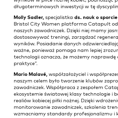
wyników w piłce nożnej kobiet, podnosząc p
długoterminowych inwestycji w tę dyscyplin
Molly Sadler,
specjalistka
ds. nauk o sporci
Bristol City Women platforma Catapult od
naszych zawodniczek. Dzięki niej mamy jasn
dostosowywać treningi, zarządzać regener
wyników. Posiadanie danych odzwierciedlając
ważne, ponieważ pomaga nam lepiej zrozumi
technologii oznacza, że możemy naprawdę 
praktyce”.
Mario Malavé,
współzałożyciel i współpreze
naszym celem było tworzenie klubów zapro
zawodniczek. Współpraca z zespołem Cat
ekosystemie światowej klasy technologie i
realiów kobiecej piłki nożnej. Dzięki wdro
monitorowanie zawodniczek, szkolenia tren
wzmacniamy standardy profesjonalizmu i 