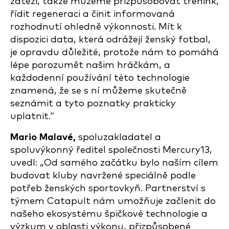
zátěži, takže můžeme přizpůsobovat trénink,
řídit regeneraci a činit informovaná
rozhodnutí ohledně výkonnosti. Mít k
dispozici data, která odrážejí ženský fotbal,
je opravdu důležité, protože nám to pomáhá
lépe porozumět našim hráčkám, a
každodenní používání této technologie
znamená, že se s ní můžeme skutečně
seznámit a tyto poznatky prakticky
uplatnit.“
Mario Malavé,
spoluzakladatel a
spoluvýkonný ředitel společnosti Mercury13,
uvedl: „Od samého začátku bylo naším cílem
budovat kluby navržené speciálně podle
potřeb ženských sportovkyň. Partnerství s
týmem Catapult nám umožňuje začlenit do
našeho ekosystému špičkové technologie a
výzkum v oblasti výkonu, přizpůsobené