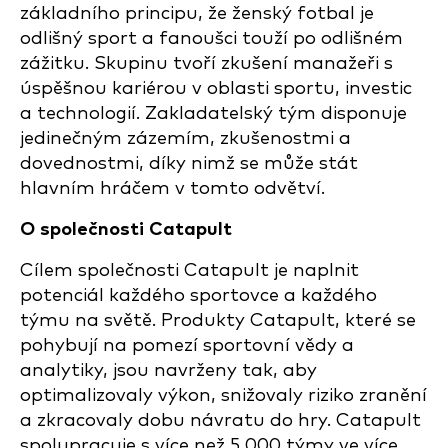
základního principu, že ženský fotbal je
odlišný sport a fanoušci touží po odlišném
zážitku. Skupinu tvoří zkušení manažeři s
úspěšnou kariérou v oblasti sportu, investic
a technologií. Zakladatelský tým disponuje
jedinečným zázemím, zkušenostmi a
dovednostmi, díky nimž se může stát
hlavním hráčem v tomto odvětví.
O společnosti Catapult
Cílem společnosti Catapult je naplnit
potenciál každého sportovce a každého
týmu na světě. Produkty Catapult, které se
pohybují na pomezí sportovní vědy a
analytiky, jsou navrženy tak, aby
optimalizovaly výkon, snižovaly riziko zranění
a zkracovaly dobu návratu do hry. Catapult
spolupracuje s více než 5 000 týmy ve více