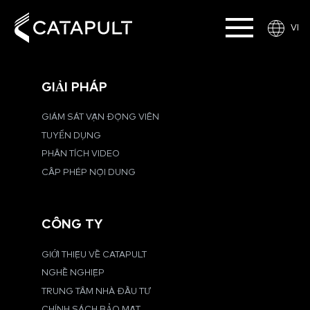
VI
GIẢI PHÁP
GIÁM SÁT VẬN ĐỘNG VIÊN
TUYỂN DỤNG
PHÂN TÍCH VIDEO
CẤP PHÉP NỘI DUNG
CÔNG TY
GIỚI THIỆU VỀ CATAPULT
NGHỀ NGHIỆP
TRUNG TÂM NHÀ ĐẦU TƯ
CHÍNH SÁCH BẢO MẬT