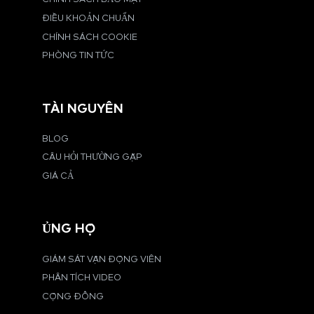
ĐIỀU KHOẢN CHUẨN
CHÍNH SÁCH COOKIE
PHÒNG TIN TỨC
TÀI NGUYÊN
BLOG
CÂU HỎI THƯỜNG GẶP
GIÁ CẢ
ỦNG HỘ
GIÁM SÁT VẬN ĐỘNG VIÊN
PHÂN TÍCH VIDEO
CỘNG ĐỒNG