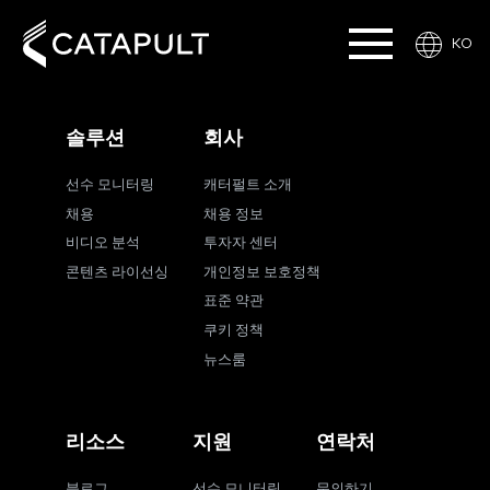
KO
솔루션
회사
선수 모니터링
캐터펄트 소개
채용
채용 정보
비디오 분석
투자자 센터
콘텐츠 라이선싱
개인정보 보호정책
표준 약관
쿠키 정책
뉴스룸
리소스
지원
연락처
블로그
선수 모니터링
문의하기