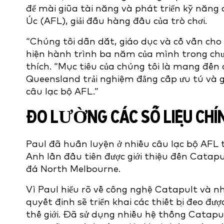
để mài giũa tài năng và phát triển kỹ năng c
Úc (AFL), giải đấu hàng đầu của trò chơi.
“Chúng tôi dẫn dắt, giáo dục và cố vấn cho
hiện hành trình ba năm của mình trong chươ
thích. “Mục tiêu của chúng tôi là mang đế
Queensland trải nghiệm đẳng cấp ưu tú và 
câu lạc bộ AFL.”
ĐO LƯỜNG CÁC SỐ LIỆU CHÍ
Paul đã huấn luyện ở nhiều câu lạc bộ AFL 
Anh lần đầu tiên được giới thiệu đến Cata
đá North Melbourne.
Vì Paul hiểu rõ về công nghệ Catapult và nh
quyết định sẽ triển khai các thiết bị đeo đ
thế giới. Đã sử dụng nhiều hệ thống Catapu