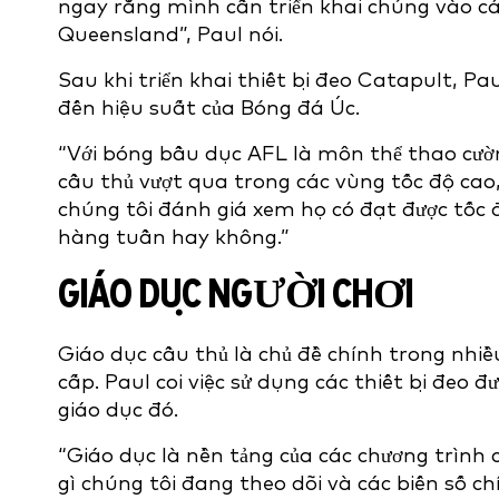
ngay rằng mình cần triển khai chúng vào cá
Queensland”, Paul nói.
Sau khi triển khai thiết bị đeo Catapult, Pa
đến hiệu suất của Bóng đá Úc.
“Với bóng bầu dục AFL là môn thể thao cườ
cầu thủ vượt qua trong các vùng tốc độ cao, 
chúng tôi đánh giá xem họ có đạt được tốc 
hàng tuần hay không.”
GIÁO DỤC NGƯỜI CHƠI
Giáo dục cầu thủ là chủ đề chính trong nh
cấp. Paul coi việc sử dụng các thiết bị đeo 
giáo dục đó.
“Giáo dục là nền tảng của các chương trình 
gì chúng tôi đang theo dõi và các biến số ch