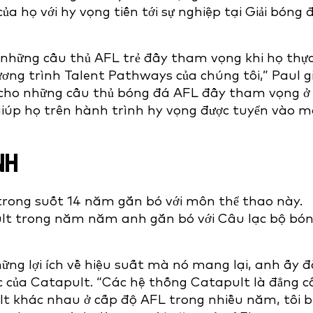
ủa họ với hy vọng tiến tới sự nghiệp tại Giải bóng 
 những cầu thủ AFL trẻ đầy tham vọng khi họ thự
ng trình Talent Pathways của chúng tôi,” Paul gi
n cho những cầu thủ bóng đá AFL đầy tham vọng ở
giúp họ trên hành trình hy vọng được tuyển vào m
NH
trong suốt 14 năm gắn bó với môn thể thao này.
pult trong năm năm anh gắn bó với Câu lạc bộ bó
ững lợi ích về hiệu suất mà nó mang lại, anh ấy đ
ược của Catapult. “Các hệ thống Catapult là đẳng c
lt khác nhau ở cấp độ AFL trong nhiều năm, tôi b