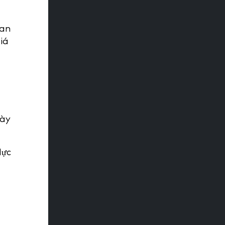
ian
iá
này
lực