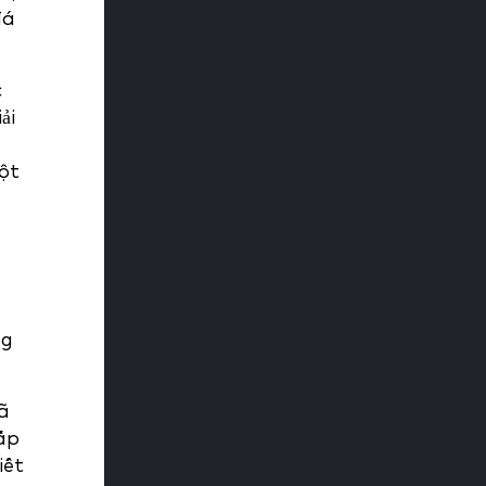
đá
c
ải
ột
ng
ã
ấp
iết