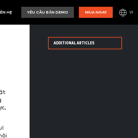
VI
IÊN HỆ
YÊU CẦU BẢN DEMO
MUA NGAY
ADDITIONAL ARTICLES
ật
g
ực,
ul
hội