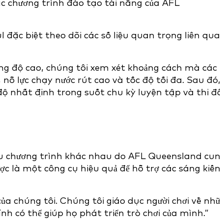
c chương trình đào tạo tài năng của AFL
ul đặc biệt theo dõi các số liệu quan trọng liên qu
ng độ cao, chúng tôi xem xét khoảng cách mà các
nỗ lực chạy nước rút cao và tốc độ tối đa. Sau đó
độ nhất định trong suốt chu kỳ luyện tập và thi đ
iều chương trình khác nhau do AFL Queensland cu
được là một công cụ hiệu quả để hỗ trợ các sáng kiế
của chúng tôi. Chúng tôi giáo dục người chơi về nh
ính có thể giúp họ phát triển trò chơi của mình.”