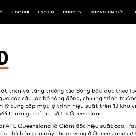
AO
HỌC HỎI
ỦNG HỘ
CÔNG TY
PHÒNG TIN TỨC
L
D
át triển và tăng trưởng của Bóng bầu dục theo lu
qua các câu lạc bộ cộng đồng, chương trình trườn
 lý cung cấp một lộ trình hiệu suất trên 13 khu v
gười tham gia có trụ sở tại Queensland.
tại AFL Queensland là Giám đốc hiệu suất cao, Pa
 cầu thủ bóng đá đầy tham vọng ở Queensland cơ 