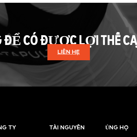
G ĐỂ CÓ ĐƯỢC LỢI THẾ C
LIÊN HỆ
NG TY
TÀI NGUYÊN
ỦNG HỘ