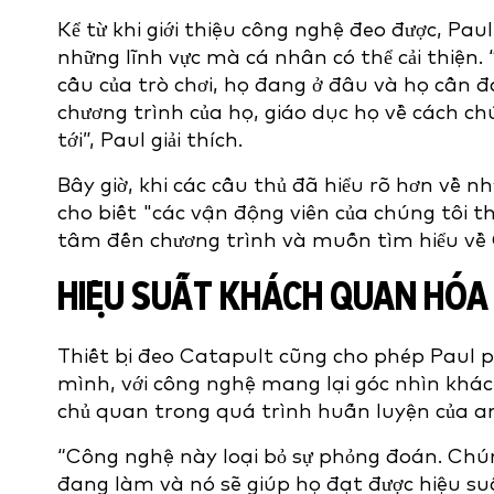
Kể từ khi giới thiệu công nghệ đeo được, Pa
những lĩnh vực mà cá nhân có thể cải thiện. 
cầu của trò chơi, họ đang ở đâu và họ cần đạ
chương trình của họ, giáo dục họ về cách 
tới”, Paul giải thích.
Bây giờ, khi các cầu thủ đã hiểu rõ hơn về n
cho biết "các vận động viên của chúng tôi t
tâm đến chương trình và muốn tìm hiểu về
HIỆU SUẤT KHÁCH QUAN HÓA
Thiết bị đeo Catapult cũng cho phép Paul p
mình, với công nghệ mang lại góc nhìn khá
chủ quan trong quá trình huấn luyện của a
“Công nghệ này loại bỏ sự phỏng đoán. Chún
đang làm và nó sẽ giúp họ đạt được hiệu su