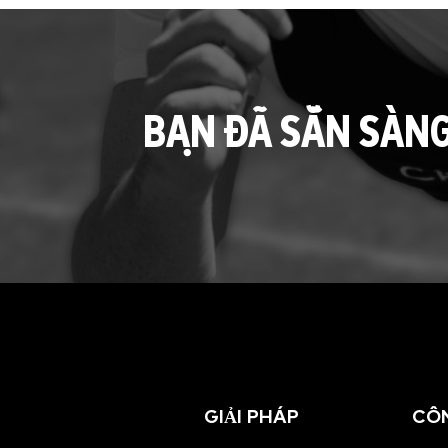
BẠN ĐÃ SẴN SÀN
GIẢI PHÁP
CÔ