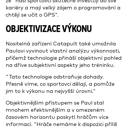
že "naši sportovci skutečně investují do své
kariéry a mají velký zájem o programování a
chtějí se učit o GPS".
OBJEKTIVIZACE VÝKONU
Nositelná zařízení Catapult také umožnila
Paulovi vyvinout vlastní analýzu výkonnosti,
přičemž technologie přináší objektivní pohled
na dříve subjektivní aspekty jeho tréninku.
"Tato technologie odstraňuje dohady.
Přesně víme, co sportovci dělají, a pomůže
jim to k výkonu na nejvyšší úrovni."
Objektivnějším přístupem se Paul stal
mnohem efektivnějším a v omezeném
časovém horizontu poskytl hráčům více
informací. "Hráče nemáme k dispozici příliš