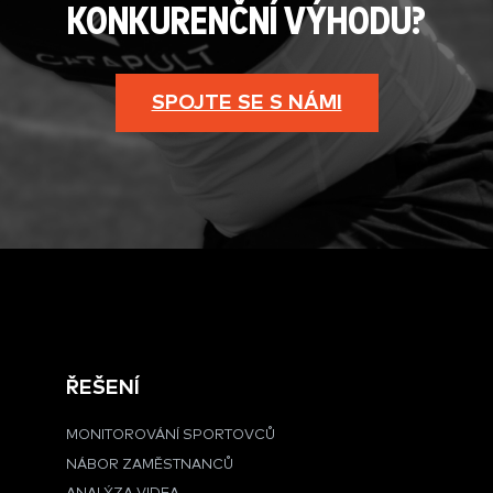
KONKURENČNÍ VÝHODU?
SPOJTE SE S NÁMI
ŘEŠENÍ
MONITOROVÁNÍ SPORTOVCŮ
NÁBOR ZAMĚSTNANCŮ