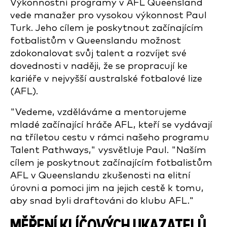
Výkonnostní programy v AFL Queensland
vede manažer pro vysokou výkonnost Paul
Turk. Jeho cílem je poskytnout začínajícím
fotbalistům v Queenslandu možnost
zdokonalovat svůj talent a rozvíjet své
dovednosti v naději, že se propracují ke
kariéře v nejvyšší australské fotbalové lize
(AFL).
"Vedeme, vzděláváme a mentorujeme
mladé začínající hráče AFL, kteří se vydávají
na tříletou cestu v rámci našeho programu
Talent Pathways," vysvětluje Paul. "Naším
cílem je poskytnout začínajícím fotbalistům
AFL v Queenslandu zkušenosti na elitní
úrovni a pomoci jim na jejich cestě k tomu,
aby snad byli draftováni do klubu AFL."
MĚŘENÍ KLÍČOVÝCH UKAZATELŮ