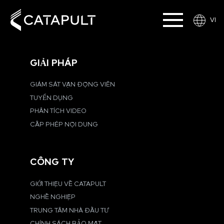
VI
GIẢI PHÁP
GIÁM SÁT VẬN ĐỘNG VIÊN
TUYỂN DỤNG
PHÂN TÍCH VIDEO
CẤP PHÉP NỘI DUNG
CÔNG TY
GIỚI THIỆU VỀ CATAPULT
NGHỀ NGHIỆP
TRUNG TÂM NHÀ ĐẦU TƯ
CHÍNH SÁCH BẢO MẬT