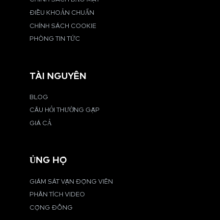
ĐIỀU KHOẢN CHUẨN
CHÍNH SÁCH COOKIE
PHÒNG TIN TỨC
TÀI NGUYÊN
BLOG
CÂU HỎI THƯỜNG GẶP
GIÁ CẢ
ỦNG HỘ
GIÁM SÁT VẬN ĐỘNG VIÊN
PHÂN TÍCH VIDEO
CỘNG ĐỒNG