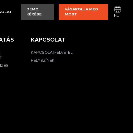
DEMO
VÁSÁROLJA MEG
SOLAT
KÉRÉSE
MOST
HU
ATÁS
KAPCSOLAT
I
KAPCSOLATFELVÉTEL
T
HELYSZÍNEK
MZÉS
G