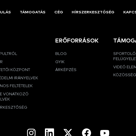
ULÁS
TÁMOGATÁS
CÉG
HÍRSZERKESZTŐSÉG
KAPC
ERŐFORRÁSOK
TÁMOG
APULTRÓL
BLOG
SPORTOLÓ
FELÜGYELE
ER
GYIK
VIDEÓ ELE
TETŐI KÖZPONT
ÁRKÉPZÉS
KÖZÖSSÉ
DELMI IRÁNYELVEK
NOS FELTÉTELEK
RE VONATKOZÓ
ELVEK
ERKESZTŐSÉG