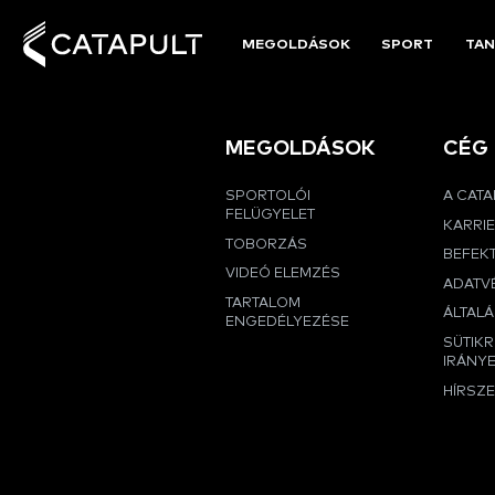
MEGOLDÁSOK
SPORT
TAN
MEGOLDÁSOK
CÉG
SPORTOLÓI
A CAT
FELÜGYELET
KARRI
TOBORZÁS
BEFEK
VIDEÓ ELEMZÉS
ADATVÉ
TARTALOM
ÁLTALÁ
ENGEDÉLYEZÉSE
SÜTIK
IRÁNY
HÍRSZ