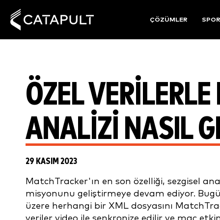
ÇÖZÜMLER
SPO
ÖZEL VERILERL
ANALIZI NASIL G
29 KASIM 2023
MatchTracker'ın en son özelliği, sezgisel an
misyonunu geliştirmeye devam ediyor. Bugün e
üzere herhangi bir XML dosyasını MatchTrack
veriler video ile senkronize edilir ve maç etkinl