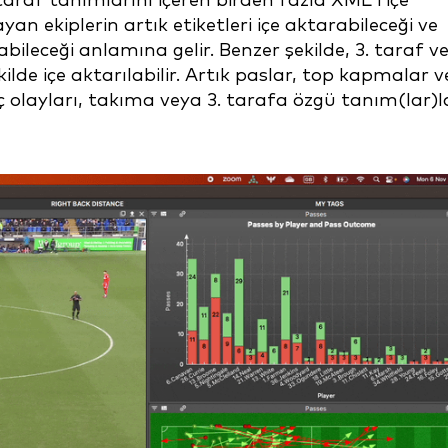
araf tanımlarını içeren birden fazla XML'i içe
an ekiplerin artık etiketleri içe aktarabileceği ve
ileceği anlamına gelir. Benzer şekilde, 3. taraf ve
lde içe aktarılabilir. Artık paslar, top kapmalar v
olayları, takıma veya 3. tarafa özgü tanım(lar)l