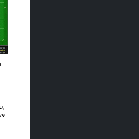
e
u,
ve