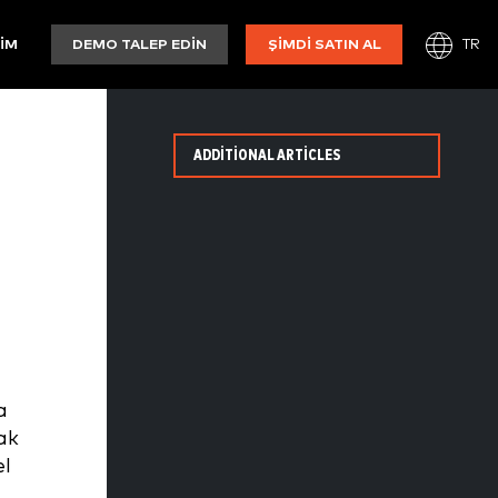
TR
ŞIM
DEMO TALEP EDIN
ŞIMDI SATIN AL
ADDITIONAL ARTICLES
a
ak
el