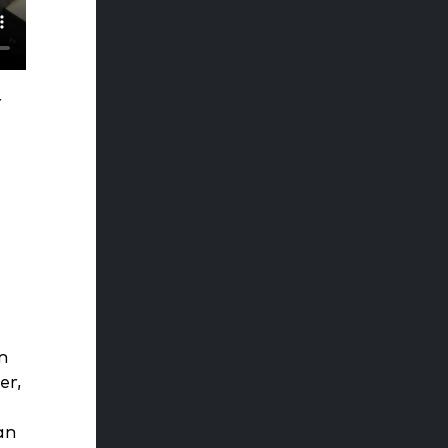
r
n
er,
an