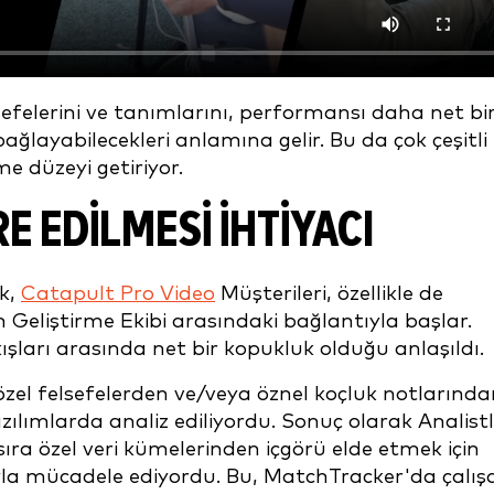
sefelerini ve tanımlarını, performansı daha net bi
bağlayabilecekleri anlamına gelir. Bu da çok çeşitli
rme düzeyi getiriyor.
E EDILMESI İHTIYACI
ak,
Catapult Pro Video
Müşterileri, özellikle de
 Geliştirme Ekibi arasındaki bağlantıyla başlar.
kışları arasında net bir kopukluk olduğu anlaşıldı.
özel felsefelerden ve/veya öznel koçluk notlarında
azılımlarda analiz ediliyordu. Sonuç olarak Analistl
 sıra özel veri kümelerinden içgörü elde etmek için
ıyla mücadele ediyordu. Bu, MatchTracker'da çalış