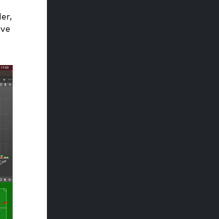
er,
 ve