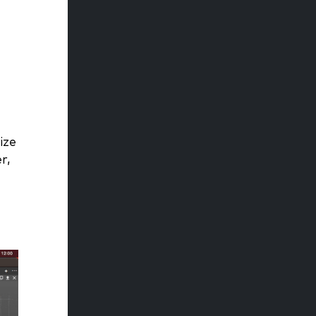
ize
r,