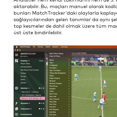
Analistler hem kendi takımlarını hem de 3. t
aktarabilir. Bu, maçları manuel olarak kodlay
bunları MatchTracker'daki olaylarla kaplayab
sağlayıcılarından gelen tanımlar da aynı şeki
top kesmeler de dahil olmak üzere tüm maç 
üst üste bindirilebilir.