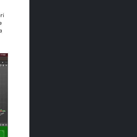
ri
e
a