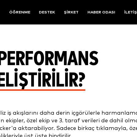
R
ÖĞRENME
DESTEK
ŞIRKET
HABER ODASI
İLETI
E PERFORMANS
ELIŞTIRILIR?
aliz iş akışlarını daha derin içgörülerle harmanlam
kipler, özel ekip ve 3. taraf verileri de dahil olm
er'a aktarabiliyor. Sadece birkaç tıklamayla, öz
ikleriyle üst üste bindirilir.