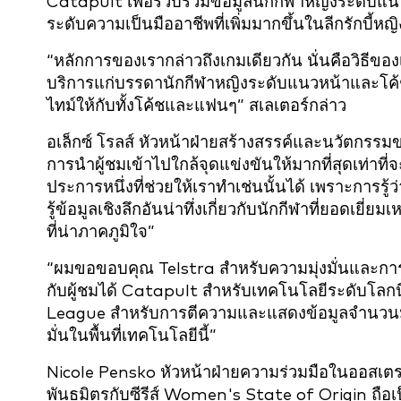
Catapult เพื่อรวบรวมข้อมูลนักกีฬาหญิงระดับแนวห
ระดับความเป็นมืออาชีพที่เพิ่มมากขึ้นในลีกรักบี้หญิ
“หลักการของเรากล่าวถึงเกมเดียวกัน นั่นคือวิธีของเ
บริการแก่บรรดานักกีฬาหญิงระดับแนวหน้าและโค้
ไทม์ให้กับทั้งโค้ชและแฟนๆ” สเลเตอร์กล่าว
อเล็กซ์ โรลส์ หัวหน้าฝ่ายสร้างสรรค์และนวัตกรรม
การนำผู้ชมเข้าไปใกล้จุดแข่งขันให้มากที่สุดเท่าท
ประการหนึ่งที่ช่วยให้เราทำเช่นนั้นได้ เพราะการรู
รู้ข้อมูลเชิงลึกอันน่าทึ่งเกี่ยวกับนักกีฬาที่ยอดเยี่
ที่น่าภาคภูมิใจ”
“ผมขอขอบคุณ Telstra สำหรับความมุ่งมั่นและการลงท
กับผู้ชมได้ Catapult สำหรับเทคโนโลยีระดับโลกนี
League สำหรับการตีความและแสดงข้อมูลจำนวนมหาศา
มั่นในพื้นที่เทคโนโลยีนี้”
Nicole Pensko หัวหน้าฝ่ายความร่วมมือในออสเตร
พันธมิตรกับซีรีส์ Women's State of Origin ถื