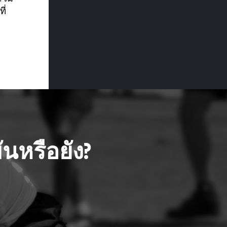
ี่
นหรือยัง?