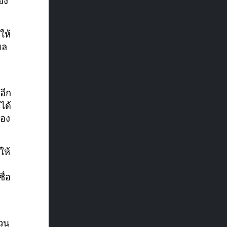
อง
ให้
ยล
อีก
ได้
่อง
ให้
ื่อ
่วน