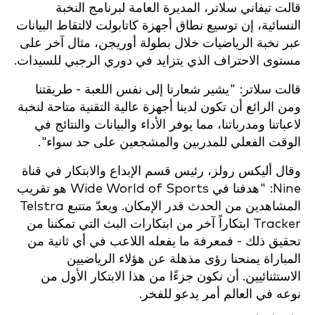
قالت تيفاني سلاتر، المديرة العامة لبرنامج النخبة
النسائية، إن توسيع نطاق أجهزة كاتابولت لالتقاط البيانات
عبر نخبة الرياضيات خلال بطولة أوريجن، مثال آخر على
مستوى الاحتراف الذي يتزايد في دوري الرجبي للسيدات.
قالت سلاتر: "يشير شعارنا إلى نفس اللعبة - طريقتنا
ومن الرائع أن تكون لدينا أجهزة عالية التقنية متاحة لنخبة
لاعباتنا ومدرباتنا، مما يوفر الأداء والبيانات والنتائج في
الوقت الفعلي للمدربين والمشجعين على حد سواء".
وقال أليكس رولز، رئيس قسم الإبداع والابتكار في قناة
Nine: "هدفنا في Wide World of Sports هو تقريب
المشاهدين من الحدث قدر الإمكان. ويعدّ متتبع Telstra
Tracker ابتكاراً آخر من ابتكارات البث التي تمكننا من
تحقيق ذلك - فمعرفة ما يفعله اللاعب في أي ثانية من
المباراة يمنحنا رؤى مذهلة عن هؤلاء الرياضيين
الاستثنائيين. أن نكون جزءًا من هذا الابتكار الأول من
نوعه في العالم أمر يدعو للفخر.