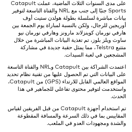
على مدى السنوات الثلاث الماضية، عملت Catapult
Sports جنبًا إلى جنب مع NRL والقناة التاسعة لتوفير
بيانات مباشرة لسلسلة بطولة هولدن ستيت أوف
أوريجين للرجال، ولكن بالنسبة لمباراة يوم الجمعة بين
هارفي نورمان كوينزلاند مارونز وهارفي نورمان نيو
ساوث ويلز بلوز، تم تغذية البيانات المباشرة من خلال
متتبع Telstra، مما يمثل حقبة جديدة في مشاركة
المشجعين في لعبة السيدات.
اعتمدت الشراكة بين Catapult وNRL والقناة التاسعة
على البيانات التي تم الحصول عليها من تقنية نظام تحديد
المواقع العالمي القابل للارتداء (GPS) من Catapult،
واستخدمت لتوفير محتوى تفاعلي للجماهير في هذا
الحدث.
تم استخدام أجهزة Catapult من قبل الفريقين لقياس
المقاييس بما في ذلك السرعة والمسافة المقطوعة
والشدة ومجهودات العدو في الملعب.