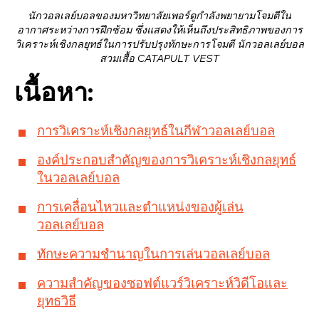
นักวอลเลย์บอลของมหาวิทยาลัยเพอร์ดูกำลังพยายามโจมตีใน
อากาศระหว่างการฝึกซ้อม ซึ่งแสดงให้เห็นถึงประสิทธิภาพของการ
วิเคราะห์เชิงกลยุทธ์ในการปรับปรุงทักษะการโจมตี นักวอลเลย์บอล
สวมเสื้อ CATAPULT VEST
เนื้อหา:
การวิเคราะห์เชิงกลยุทธ์ในกีฬาวอลเลย์บอล
องค์ประกอบสำคัญของการวิเคราะห์เชิงกลยุทธ์
ในวอลเลย์บอล
การเคลื่อนไหวและตำแหน่งของผู้เล่น
วอลเลย์บอล
ทักษะความชำนาญในการเล่นวอลเลย์บอล
ความสำคัญของซอฟต์แวร์วิเคราะห์วิดีโอและ
ยุทธวิธี