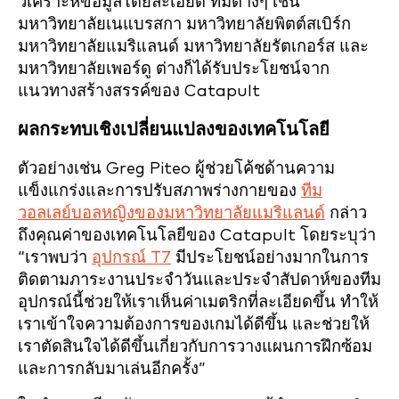
วิเคราะห์ข้อมูลโดยละเอียด ทีมต่างๆ เช่น
มหาวิทยาลัยเนแบรสกา มหาวิทยาลัยพิตต์สเบิร์ก
มหาวิทยาลัยแมริแลนด์ มหาวิทยาลัยรัตเกอร์ส และ
มหาวิทยาลัยเพอร์ดู ต่างก็ได้รับประโยชน์จาก
แนวทางสร้างสรรค์ของ Catapult
ผลกระทบเชิงเปลี่ยนแปลงของเทคโนโลยี
ตัวอย่างเช่น Greg Piteo ผู้ช่วยโค้ชด้านความ
แข็งแกร่งและการปรับสภาพร่างกายของ
ทีม
วอลเลย์บอลหญิงของมหาวิทยาลัยแมริแลนด์
กล่าว
ถึงคุณค่าของเทคโนโลยีของ Catapult โดยระบุว่า
“เราพบว่า
อุปกรณ์ T7
มีประโยชน์อย่างมากในการ
ติดตามภาระงานประจำวันและประจำสัปดาห์ของทีม
อุปกรณ์นี้ช่วยให้เราเห็นค่าเมตริกที่ละเอียดขึ้น ทำให้
เราเข้าใจความต้องการของเกมได้ดีขึ้น และช่วยให้
เราตัดสินใจได้ดีขึ้นเกี่ยวกับการวางแผนการฝึกซ้อม
และการกลับมาเล่นอีกครั้ง”