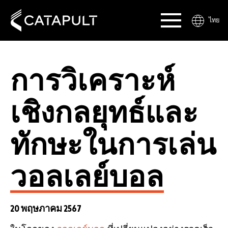
ไทย
การวิเคราะห์
เชิงกลยุทธ์และ
ทักษะในการเล่น
วอลเลย์บอล
20 พฤษภาคม 2567