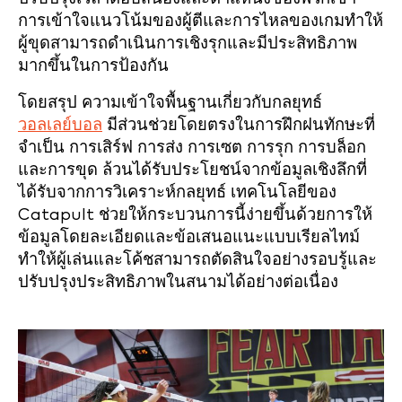
การเข้าใจแนวโน้มของผู้ตีและการไหลของเกมทำให้
ผู้ขุดสามารถดำเนินการเชิงรุกและมีประสิทธิภาพ
มากขึ้นในการป้องกัน
โดยสรุป ความเข้าใจพื้นฐานเกี่ยวกับกลยุทธ์
วอลเลย์บอล
มีส่วนช่วยโดยตรงในการฝึกฝนทักษะที่
จำเป็น การเสิร์ฟ การส่ง การเซต การรุก การบล็อก
และการขุด ล้วนได้รับประโยชน์จากข้อมูลเชิงลึกที่
ได้รับจากการวิเคราะห์กลยุทธ์ เทคโนโลยีของ
Catapult ช่วยให้กระบวนการนี้ง่ายขึ้นด้วยการให้
ข้อมูลโดยละเอียดและข้อเสนอแนะแบบเรียลไทม์
ทำให้ผู้เล่นและโค้ชสามารถตัดสินใจอย่างรอบรู้และ
ปรับปรุงประสิทธิภาพในสนามได้อย่างต่อเนื่อง