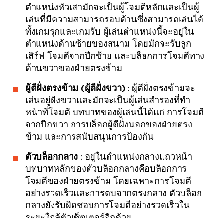
ตำแหน่งหัวเสามักจะเป็นผู้โจมตีหลักและเป็นผู้
เล่นที่มีความสามารถรอบด้านซึ่งสามารถเล่นได้
ทั้งเกมรุกและเกมรับ ผู้เล่นตำแหน่งนี้จะอยู่ใน
ตำแหน่งด้านซ้ายของสนาม โดยมักจะรับลูก
เสิร์ฟ โจมตีจากปีกซ้าย และบล็อกการโจมตีทาง
ด้านขวาของฝ่ายตรงข้าม
ผู้ตีฝั่งตรงข้าม (ผู้ตีฝั่งขวา)
: ผู้ตีฝั่งตรงข้ามจะ
เล่นอยู่ฝั่งขวาและมักจะเป็นผู้เล่นสำรองที่ทำ
หน้าที่โจมตี บทบาทของผู้เล่นนี้ได้แก่ การโจมตี
จากปีกขวา การบล็อกผู้ตีฝั่งนอกของฝ่ายตรง
ข้าม และการสนับสนุนการป้องกัน
ตัวบล็อกกลาง
: อยู่ในตำแหน่งกลางแถวหน้า
บทบาทหลักของตัวบล็อกกลางคือบล็อกการ
โจมตีของฝ่ายตรงข้าม โดยเฉพาะการโจมตี
อย่างรวดเร็วและการตบจากตรงกลาง ตัวบล็อก
กลางยังรับผิดชอบการโจมตีอย่างรวดเร็วใน
ระยะใกล้ตัวเซ็ตเตอร์อีกด้วย