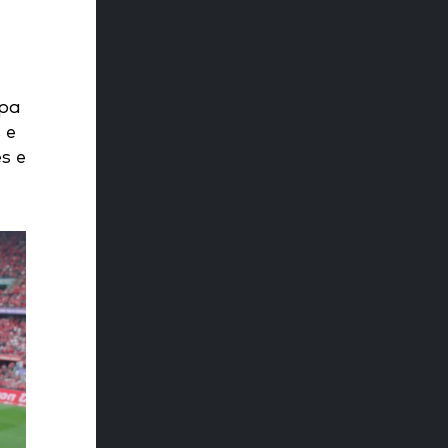
ipa
 e
s e