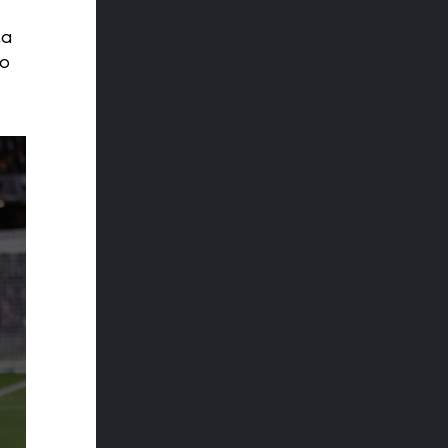
ta
 o