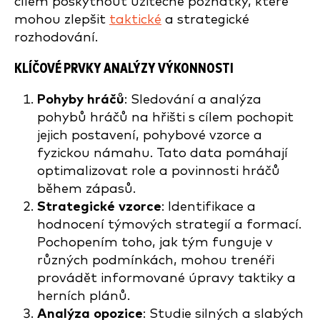
cílem poskytnout užitečné poznatky, které
mohou zlepšit
taktické
a strategické
rozhodování.
KLÍČOVÉ PRVKY ANALÝZY VÝKONNOSTI
Pohyby hráčů
: Sledování a analýza
pohybů hráčů na hřišti s cílem pochopit
jejich postavení, pohybové vzorce a
fyzickou námahu. Tato data pomáhají
optimalizovat role a povinnosti hráčů
během zápasů.
Strategické vzorce
: Identifikace a
hodnocení týmových strategií a formací.
Pochopením toho, jak tým funguje v
různých podmínkách, mohou trenéři
provádět informované úpravy taktiky a
herních plánů.
Analýza opozice
: Studie silných a slabých