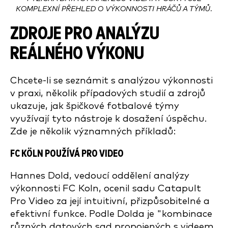
KOMPLEXNÍ PŘEHLED O VÝKONNOSTI HRÁČŮ A TÝMŮ.
ZDROJE PRO ANALÝZU
REÁLNÉHO VÝKONU
Chcete-li se seznámit s analýzou výkonnosti
v praxi, několik případových studií a zdrojů
ukazuje, jak špičkové fotbalové týmy
využívají tyto nástroje k dosažení úspěchu.
Zde je několik významných příkladů:
FC KÖLN POUŽÍVÁ PRO VIDEO
Hannes Dold, vedoucí oddělení analýzy
výkonnosti FC Koln, ocenil sadu Catapult
Pro Video za její intuitivní, přizpůsobitelné a
efektivní funkce. Podle Dolda je "kombinace
různých datových sad propojených s videem