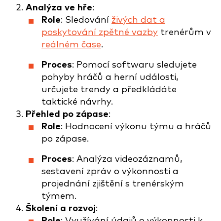
Analýza ve hře
:
Role
: Sledování
živých dat a
poskytování zpětné vazby
trenérům v
reálném čase
.
Proces
: Pomocí softwaru sledujete
pohyby hráčů a herní události,
určujete trendy a předkládáte
taktické návrhy.
Přehled po zápase
:
Role
: Hodnocení výkonu týmu a hráčů
po zápase.
Proces
: Analýza videozáznamů,
sestavení zpráv o výkonnosti a
projednání zjištění s trenérským
týmem.
Školení a rozvoj
:
Role
: Využívání údajů o výkonnosti k