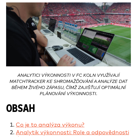
ANALYTICI VÝKONNOSTI V FC KOLN VYUŽÍVAJÍ
MATCHTRACKER KE SHROMAŽĎOVÁNÍ A ANALÝZE DAT
BĚHEM ŽIVÉHO ZÁPASU, ČÍMŽ ZAJIŠŤUJÍ OPTIMÁLNÍ
PLÁNOVÁNÍ VÝKONNOSTI.
OBSAH
Co je to analýza výkonu?
Analytik výkonnosti: Role a odpovědnosti