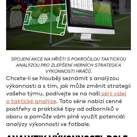
SPOJENÍ AKCE NA HŘIŠTI S POKROČILOU TAKTICKOU
ANALÝZOU PRO ZLEPŠENÍ HERNÍCH STRATEGIÍ A
VÝKONNOSTI HRÁČŮ.
Chcete-li se hlouběji seznámit s analýzou
výkonnosti a s tím, jak může změnit strategii
vašeho týmu, podívejte se na naši
sérii videí
o taktické analýze
. Tato série nabízí cenné
postřehy a praktické tipy od odborníků v
oboru a pomůže vám plně využít potenciál
analýzy výkonnosti ve fotbale.