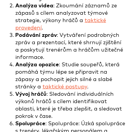
Analýza videa
: Zkoumání záznamů ze
zápasů s cílem analyzovat týmové
strategie, výkony hráčů a
taktické
provedení
.
Podávání zpráv
: Vytváření podrobných
zpráv a prezentací, které shrnují zjištění
a poskytují trenérům a hráčům užitečné
informace.
Analýza opozice
: Studie soupeřů, která
pomáhá týmu lépe se připravit na
zápasy a pochopit jejich silné a slabé
stránky a
taktické postupy
.
Vývoj hráčů
: Sledování individuálních
výkonů hráčů s cílem identifikovat
oblasti, které je třeba zlepšit, a sledovat
pokrok v čase.
Spolupráce
: Spolupráce: Úzká spolupráce
s trenéry, lékařským personálem a