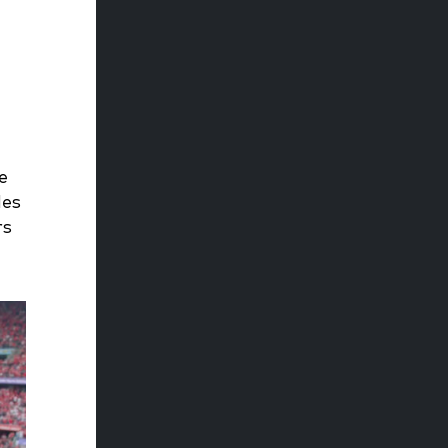
e
des
rs