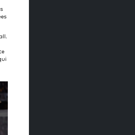
es
ées
ll.
te
qui