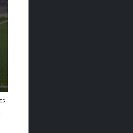
IES
a