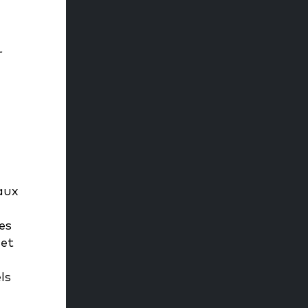
r
aux
es
 et
ls