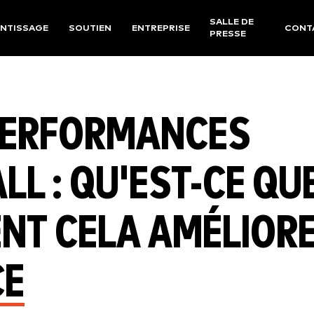
SALLE DE
NTISSAGE
SOUTIEN
ENTREPRISE
CONT
PRESSE
 PERFORMANCES
LL : QU'EST-CE QU
ENT CELA AMÉLIOR
CE