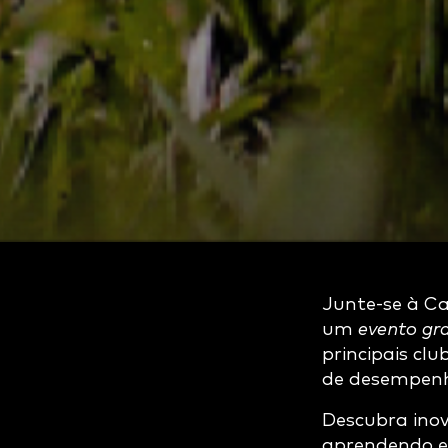
Junte-se à C
um
evento gra
principais clu
de desempenh
Descubra inov
aprendendo e