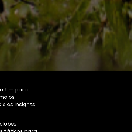
ult — para
omo os
 e os insights
clubes,
 táticos para