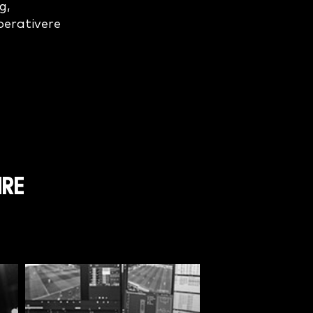
g,
perativere
HRE