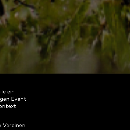
le ein
igen Event
kontext
n Vereinen