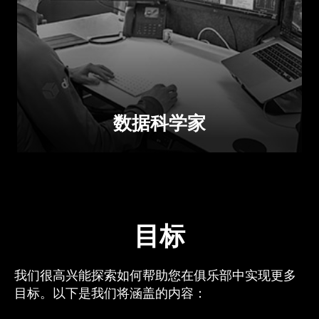
数据科学家
目标
我们很高兴能探索如何帮助您在俱乐部中实现更多
目标。以下是我们将涵盖的内容：