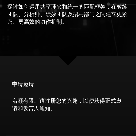
探讨如何运用共享理念和统一的匹配框架，在教练
团队、分析师、绩效团队及招聘部门之间建立更紧
密、更高效的协作机制。
申请邀请
名额有限。请注册您的兴趣，以便获得正式邀
请和发言人通知。