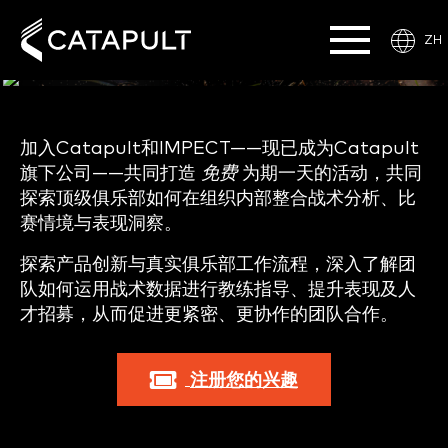
ZH
加入Catapult和IMPECT——现已成为Catapult
旗下公司——共同打造
免费
为期一天的活动，共同
探索顶级俱乐部如何在组织内部整合战术分析、比
赛情境与表现洞察。
探索产品创新与真实俱乐部工作流程，深入了解团
队如何运用战术数据进行教练指导、提升表现及人
才招募，从而促进更紧密、更协作的团队合作。
注册您的兴趣