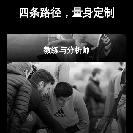
四条路径，量身定制
教练与分析师