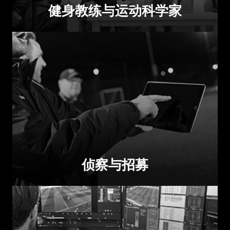
健身教练与运动科学家
侦察与招募