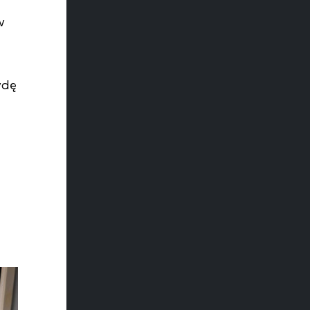
w
wdę