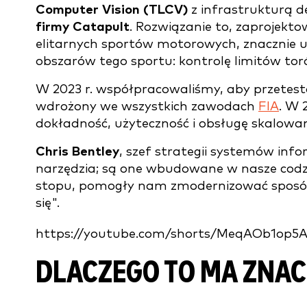
Computer Vision (TLCV)
z infrastrukturą 
firmy Catapult
. Rozwiązanie to, zaprojekto
elitarnych sportów motorowych, znacznie u
obszarów tego sportu: kontrolę limitów tor
W 2023 r. współpracowaliśmy, aby przetesto
wdrożony we wszystkich zawodach
FIA
. W 
dokładność, użyteczność i obsługę skalowan
Chris Bentley
, szef strategii systemów inf
narzędzia; są one wbudowane w nasze codzi
stopu, pomogły nam zmodernizować sposób,
się".
https://youtube.com/shorts/MeqAOb1op5
DLACZEGO TO MA ZNAC