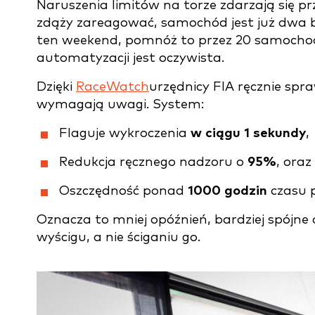
Naruszenia limitów na torze zdarzają się p
zdąży zareagować, samochód jest już dwa b
ten weekend, pomnóż to przez 20 samochodó
automatyzacji jest oczywista.
Dzięki
RaceWatch
urzędnicy FIA ręcznie sp
wymagają uwagi. System:
Flaguje wykroczenia
w ciągu 1 sekundy
,
Redukcja ręcznego nadzoru o
95%
, oraz
Oszczędność ponad
1000 godzin
czasu p
Oznacza to mniej opóźnień, bardziej spójne 
wyścigu, a nie ściganiu go.