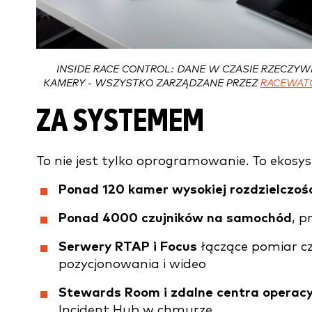
INSIDE RACE CONTROL: DANE W CZASIE RZECZYW
KAMERY - WSZYSTKO ZARZĄDZANE PRZEZ
RACEWAT
ZA SYSTEMEM
To nie jest tylko oprogramowanie. To ekosy
Ponad 120 kamer wysokiej rozdzielczoś
Ponad 4000 czujników na samochód
, p
Serwery RTAP i Focus
łączące pomiar cz
pozycjonowania i wideo
Stewards Room i zdalne centra operac
Incident Hub w chmurze