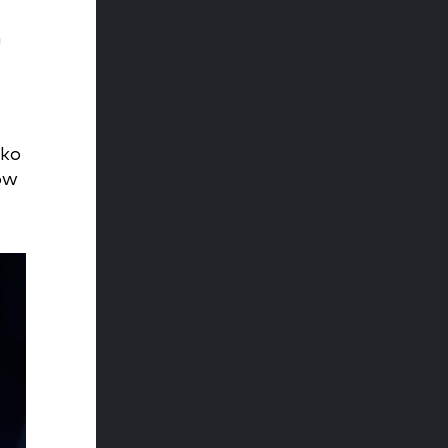
m
lko
ów