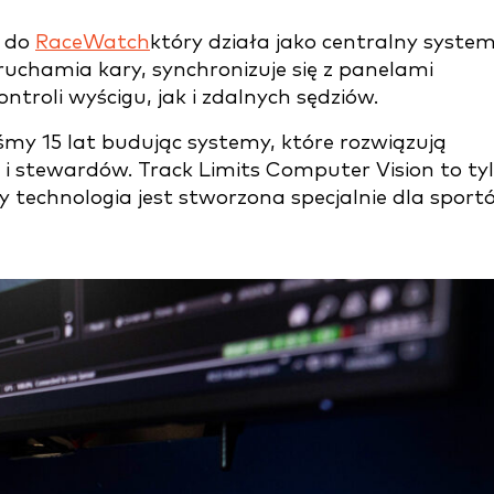
e do
RaceWatch
który działa jako centralny syste
ruchamia kary, synchronizuje się z panelami
ntroli wyścigu, jak i zdalnych sędziów.
śmy 15 lat budując systemy, które rozwiązują
i stewardów. Track Limits Computer Vision to ty
y technologia jest stworzona specjalnie dla sport