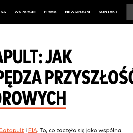
UKA
WSPARCIE
FIRMA
NEWSROOM
KONTAKT
APULT: JAK
PĘDZA PRZYSZŁOŚ
OROWYCH
Catapult
i
FIA
. To, co zaczęło się jako wspólna