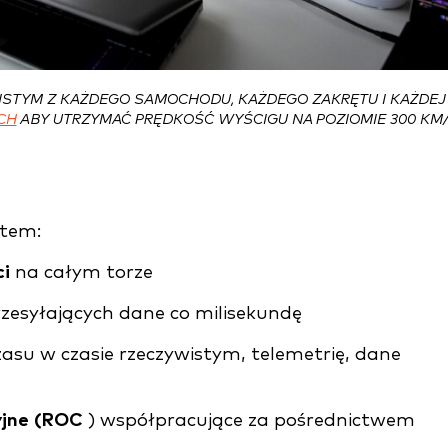
ISTYM Z KAŻDEGO SAMOCHODU, KAŻDEGO ZAKRĘTU I KAŻDEJ
CH
ABY UTRZYMAĆ PRĘDKOŚĆ WYŚCIGU NA POZIOMIE 300 KM/
stem:
ci
na całym torze
rzesyłających dane co milisekundę
asu w czasie rzeczywistym, telemetrię, dane
yjne (ROC
) współpracujące za pośrednictwem