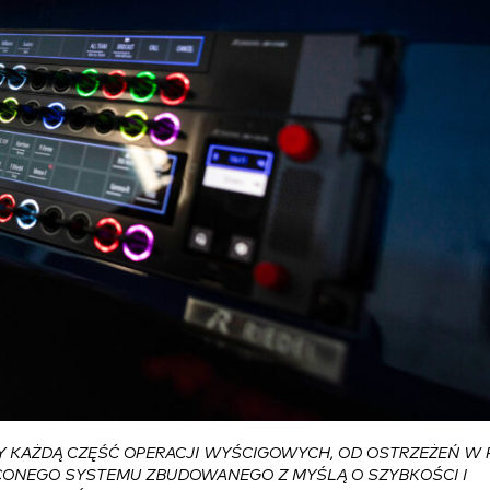
 KAŻDĄ CZĘŚĆ OPERACJI WYŚCIGOWYCH, OD OSTRZEŻEŃ W 
CONEGO SYSTEMU ZBUDOWANEGO Z MYŚLĄ O SZYBKOŚCI I