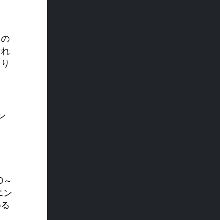
この
これ
より
ン
0～
ニン
める