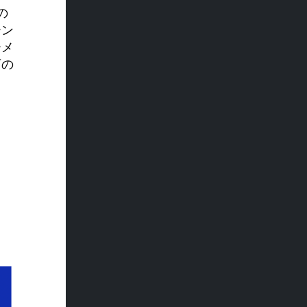
の
ーン
ーメ
下の