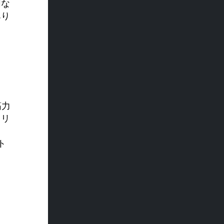
切な
あり
筋力
スリ
。
ト