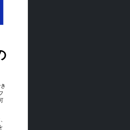
の
でき
フ
可
は、
を