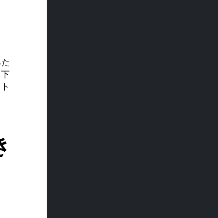
るた
て下
、ト
き