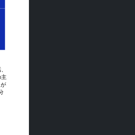
話、
の主
んが
分