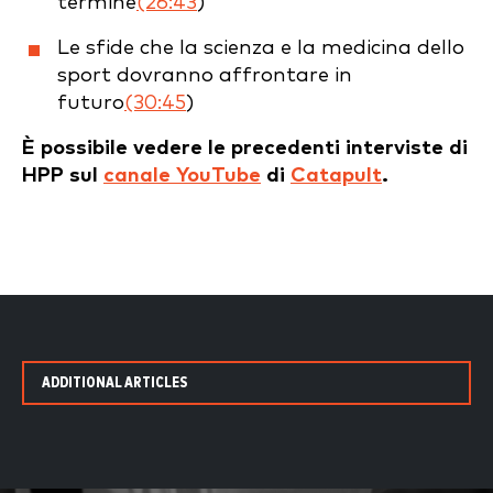
termine
(26:43
)
Le sfide che la scienza e la medicina dello
sport dovranno affrontare in
futuro
(30:45
)
È possibile vedere le precedenti interviste di
HPP sul
canale YouTube
di
Catapult
.
ADDITIONAL ARTICLES