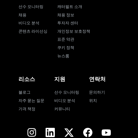
선수 모니터링
캐터펄트 소개
채용
채용 정보
비디오 분석
투자자 센터
콘텐츠 라이선싱
개인정보 보호정책
표준 약관
쿠키 정책
뉴스룸
리소스
지원
연락처
블로그
선수 모니터링
문의하기
자주 묻는 질문
비디오 분석
위치
가격 책정
커뮤니티