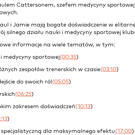
Paulem Cattersonem, szefem medycyny sportowej
towych.
Paul i Jamie mają bogate doświadczenie w elitarne
wój silnego działu nauki i medycyny sportowej klub
łowe informacje na wiele tematów, w tym:
 i medycyny sportowej
(00:35
)
różnych zespołów trenerskich w czasie
(03:10
)
ejście do swoich ról
(05:05
)
rskich
(06:25
)
rokim zakresem doświadczeń
(10:13
)
:13
)
 specjalistyczną dla maksymalnego efektu
(17:00
)