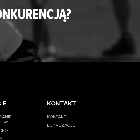
ONKURENCJĄ?
IE
KONTAKT
WANIE
KONTAKT
CÓW
LOKALIZACJE
IDEO
A