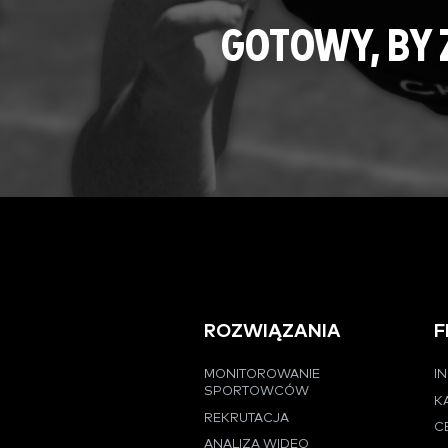
GOTOWY, BY
ROZWIĄZANIA
F
MONITOROWANIE
I
SPORTOWCÓW
K
REKRUTACJA
C
ANALIZA WIDEO