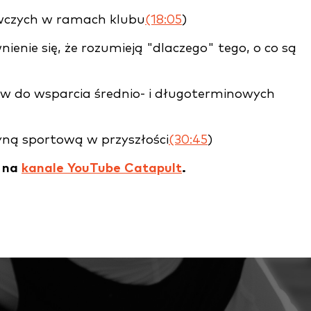
awczych w ramach klubu
(18:05
)
enie się, że rozumieją "dlaczego" tego, o co są
ów do wsparcia średnio- i długoterminowych
ną sportową w przyszłości
(30:45
)
ć na
kanale YouTube Catapult
.