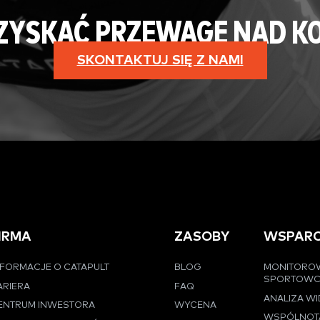
 ZYSKAĆ PRZEWAGĘ NAD K
SKONTAKTUJ SIĘ Z NAMI
IRMA
ZASOBY
WSPARC
NFORMACJE O CATAPULT
BLOG
MONITORO
SPORTOW
ARIERA
FAQ
ANALIZA W
ENTRUM INWESTORA
WYCENA
WSPÓLNOT