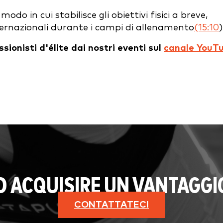
do in cui stabilisce gli obiettivi fisici a breve,
ternazionali durante i campi di allenamento
(15:10
)
sionisti d'élite dai nostri eventi sul
canale YouT
AD ACQUISIRE UN VANTAGGI
CONTATTATECI