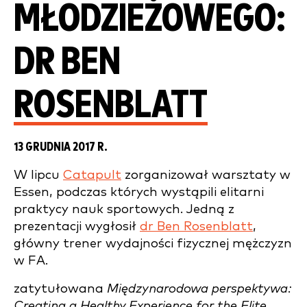
MŁODZIEŻOWEGO:
DR BEN
ROSENBLATT
13 GRUDNIA 2017 R.
W lipcu
Catapult
zorganizował warsztaty w
Essen, podczas których wystąpili elitarni
praktycy nauk sportowych. Jedną z
prezentacji wygłosił
dr Ben Rosenblatt
,
główny trener wydajności fizycznej mężczyzn
w FA.
zatytułowana
Międzynarodowa perspektywa:
Creating a Healthy Experience for the Elite