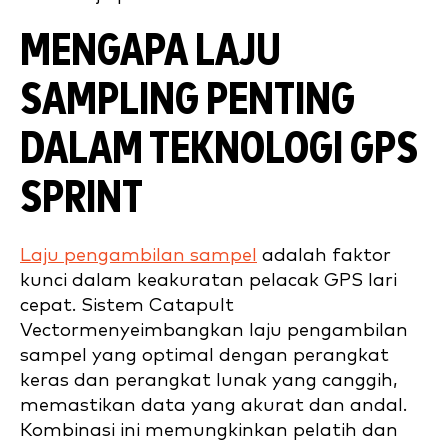
MENGAPA LAJU
SAMPLING PENTING
DALAM TEKNOLOGI GPS
SPRINT
Laju pengambilan sampel
adalah faktor
kunci dalam keakuratan pelacak GPS lari
cepat. Sistem Catapult
Vectormenyeimbangkan laju pengambilan
sampel yang optimal dengan perangkat
keras dan perangkat lunak yang canggih,
memastikan data yang akurat dan andal.
Kombinasi ini memungkinkan pelatih dan