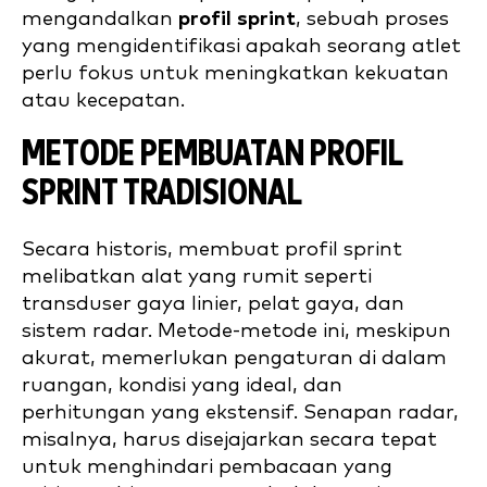
mengandalkan
profil sprint
, sebuah proses
yang mengidentifikasi apakah seorang atlet
perlu fokus untuk meningkatkan kekuatan
atau kecepatan.
METODE PEMBUATAN PROFIL
SPRINT TRADISIONAL
Secara historis, membuat profil sprint
melibatkan alat yang rumit seperti
transduser gaya linier, pelat gaya, dan
sistem radar. Metode-metode ini, meskipun
akurat, memerlukan pengaturan di dalam
ruangan, kondisi yang ideal, dan
perhitungan yang ekstensif. Senapan radar,
misalnya, harus disejajarkan secara tepat
untuk menghindari pembacaan yang