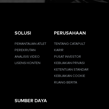
SOLUSI
PERUSAHAAN
PEMANTAUAN ATLET
TENTANG CATAPULT
PEREKRUTAN
KARIR
ANALISIS VIDEO
PUSAT INVESTOR
LISENSI KONTEN
KEBIJAKAN PRIVASI
KETENTUAN STANDAR
KEBIJAKAN COOKIE
RUANG BERITA
SUMBER DAYA