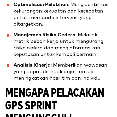
Optimalisasi Pelatihan
: Mengidentifikasi
kekurangan kekuatan dan kecepatan
untuk memandu intervensi yang
ditargetkan.
Manajemen Risiko Cedera
: Melacak
metrik beban kerja untuk mengurangi
risiko cedera dan menginformasikan
keputusan untuk kembali bermain.
Analisis Kinerja
: Memberikan wawasan
yang dapat ditindaklanjuti untuk
meningkatkan hasil tim dan individu.
MENGAPA PELACAKAN
GPS SPRINT