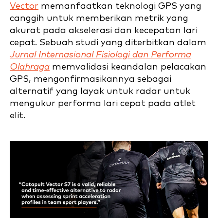
Vector
memanfaatkan teknologi GPS yang
canggih untuk memberikan metrik yang
akurat pada akselerasi dan kecepatan lari
cepat. Sebuah studi yang diterbitkan dalam
Jurnal Internasional Fisiologi dan Performa
Olahraga
memvalidasi keandalan pelacakan
GPS, mengonfirmasikannya sebagai
alternatif yang layak untuk radar untuk
mengukur performa lari cepat pada atlet
elit.