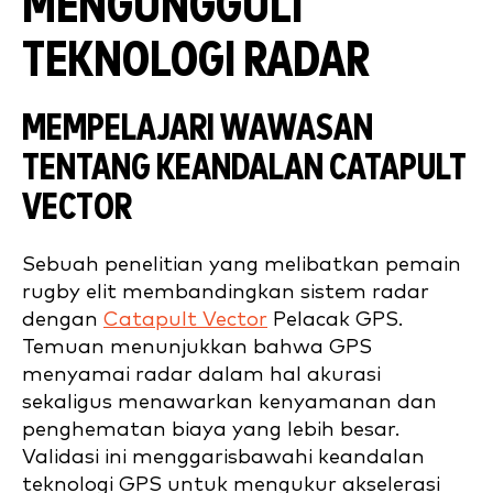
MENGUNGGULI
TEKNOLOGI RADAR
MEMPELAJARI WAWASAN
TENTANG KEANDALAN CATAPULT
VECTOR
Sebuah penelitian yang melibatkan pemain
rugby elit membandingkan sistem radar
dengan
Catapult Vector
Pelacak GPS.
Temuan menunjukkan bahwa GPS
menyamai radar dalam hal akurasi
sekaligus menawarkan kenyamanan dan
penghematan biaya yang lebih besar.
Validasi ini menggarisbawahi keandalan
teknologi GPS untuk mengukur akselerasi