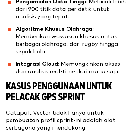
Pengambilan Data Tinggi
: Melacak lebih
dari 900 titik data per detik untuk
analisis yang tepat.
Algoritme Khusus Olahraga
:
Memberikan wawasan khusus untuk
berbagai olahraga, dari rugby hingga
sepak bola.
Integrasi Cloud
: Memungkinkan akses
dan analisis real-time dari mana saja.
KASUS PENGGUNAAN UNTUK
PELACAK GPS SPRINT
Catapult Vector tidak hanya untuk
pembuatan profil sprint-ini adalah alat
serbaguna yang mendukung: