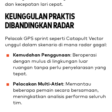
dan kecepatan lari cepat.
KEUNGGULAN PRAKTIS
DIBANDINGKAN RADAR
Pelacak GPS sprint seperti Catapult Vector
unggul dalam skenario di mana radar gagal:
Kemudahan Penggunaan
: Beroperasi
dengan mulus di lingkungan luar
ruangan tanpa perlu penyelarasan yang
tepat.
Pelacakan Multi-Atlet
: Memantau
beberapa pemain secara bersamaan,
meningkatkan analisis performa seluruh
tim.