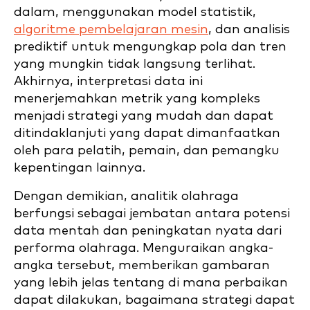
dalam, menggunakan model statistik,
algoritme pembelajaran mesin
, dan analisis
prediktif untuk mengungkap pola dan tren
yang mungkin tidak langsung terlihat.
Akhirnya, interpretasi data ini
menerjemahkan metrik yang kompleks
menjadi strategi yang mudah dan dapat
ditindaklanjuti yang dapat dimanfaatkan
oleh para pelatih, pemain, dan pemangku
kepentingan lainnya.
Dengan demikian, analitik olahraga
berfungsi sebagai jembatan antara potensi
data mentah dan peningkatan nyata dari
performa olahraga. Menguraikan angka-
angka tersebut, memberikan gambaran
yang lebih jelas tentang di mana perbaikan
dapat dilakukan, bagaimana strategi dapat