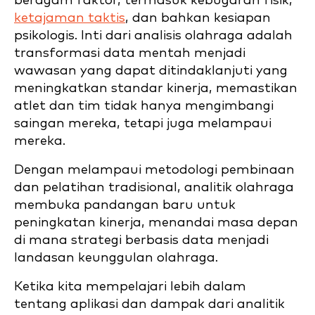
beragam faktor, termasuk kebugaran fisik,
ketajaman taktis
, dan bahkan kesiapan
psikologis. Inti dari analisis olahraga adalah
transformasi data mentah menjadi
wawasan yang dapat ditindaklanjuti yang
meningkatkan standar kinerja, memastikan
atlet dan tim tidak hanya mengimbangi
saingan mereka, tetapi juga melampaui
mereka.
Dengan melampaui metodologi pembinaan
dan pelatihan tradisional, analitik olahraga
membuka pandangan baru untuk
peningkatan kinerja, menandai masa depan
di mana strategi berbasis data menjadi
landasan keunggulan olahraga.
Ketika kita mempelajari lebih dalam
tentang aplikasi dan dampak dari analitik