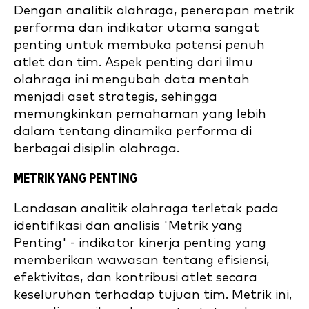
Dengan analitik olahraga, penerapan metrik
performa dan indikator utama sangat
penting untuk membuka potensi penuh
atlet dan tim. Aspek penting dari ilmu
olahraga ini mengubah data mentah
menjadi aset strategis, sehingga
memungkinkan pemahaman yang lebih
dalam tentang dinamika performa di
berbagai disiplin olahraga.
METRIK YANG PENTING
Landasan analitik olahraga terletak pada
identifikasi dan analisis 'Metrik yang
Penting' - indikator kinerja penting yang
memberikan wawasan tentang efisiensi,
efektivitas, dan kontribusi atlet secara
keseluruhan terhadap tujuan tim. Metrik ini,