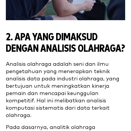
2. APA YANG DIMAKSUD
DENGAN ANALISIS OLAHRAGA?
Analisis olahraga adalah seni dan ilmu
pengetahuan yang menerapkan teknik
analisis data pada industri olahraga, yang
bertujuan untuk meningkatkan kinerja
pemain dan mencapai keunggulan
kompetitif. Hal ini melibatkan analisis
komputasi sistematis dari data terkait
olahraga.
Pada dasarnya, analitik olahraga