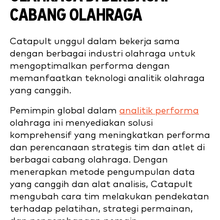
CABANG OLAHRAGA
Catapult unggul dalam bekerja sama
dengan berbagai industri olahraga untuk
mengoptimalkan performa dengan
memanfaatkan teknologi analitik olahraga
yang canggih.
Pemimpin global dalam
analitik performa
olahraga ini menyediakan solusi
komprehensif yang meningkatkan performa
dan perencanaan strategis tim dan atlet di
berbagai cabang olahraga. Dengan
menerapkan metode pengumpulan data
yang canggih dan alat analisis, Catapult
mengubah cara tim melakukan pendekatan
terhadap pelatihan, strategi permainan,