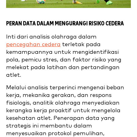
PERAN DATA DALAM MENGURANGI RISIKO CEDERA
Inti dari analisis olahraga dalam
pencegahan cedera
terletak pada
kemampuannya untuk mengidentifikasi
pola, pemicu stres, dan faktor risiko yang
melekat pada latihan dan pertandingan
atlet.
Melalui analisis terperinci mengenai beban
kerja, mekanika gerakan, dan respons
fisiologis, analitik olahraga menyediakan
kerangka kerja proaktif untuk mengelola
kesehatan atlet. Penerapan data yang
strategis ini membantu dalam
menyesuaikan protokol pemulihan,