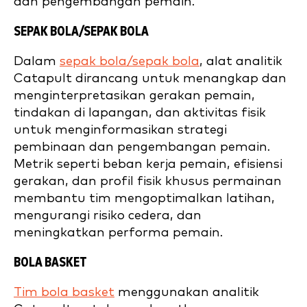
dan pengembangan pemain.
SEPAK BOLA/SEPAK BOLA
Dalam
sepak bola/sepak bola
, alat analitik
Catapult dirancang untuk menangkap dan
menginterpretasikan gerakan pemain,
tindakan di lapangan, dan aktivitas fisik
untuk menginformasikan strategi
pembinaan dan pengembangan pemain.
Metrik seperti beban kerja pemain, efisiensi
gerakan, dan profil fisik khusus permainan
membantu tim mengoptimalkan latihan,
mengurangi risiko cedera, dan
meningkatkan performa pemain.
BOLA BASKET
Tim bola basket
menggunakan analitik