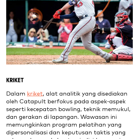
KRIKET
Dalam
kriket
, alat analitik yang disediakan
oleh Catapult berfokus pada aspek-aspek
seperti kecepatan bowling, teknik memukul,
dan gerakan di lapangan. Wawasan ini
memungkinkan program pelatihan yang
dipersonalisasi dan keputusan taktis yang