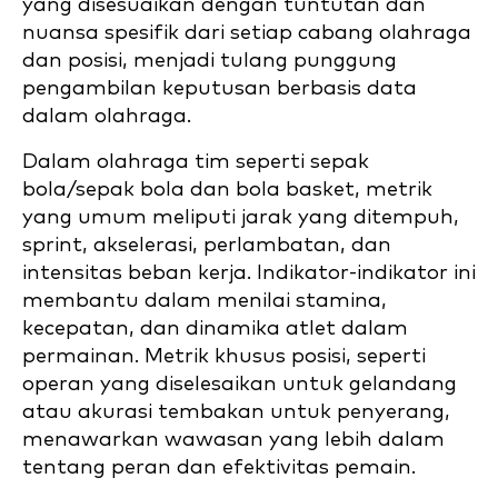
yang disesuaikan dengan tuntutan dan
nuansa spesifik dari setiap cabang olahraga
dan posisi, menjadi tulang punggung
pengambilan keputusan berbasis data
dalam olahraga.
Dalam olahraga tim seperti sepak
bola/sepak bola dan bola basket, metrik
yang umum meliputi jarak yang ditempuh,
sprint, akselerasi, perlambatan, dan
intensitas beban kerja. Indikator-indikator ini
membantu dalam menilai stamina,
kecepatan, dan dinamika atlet dalam
permainan. Metrik khusus posisi, seperti
operan yang diselesaikan untuk gelandang
atau akurasi tembakan untuk penyerang,
menawarkan wawasan yang lebih dalam
tentang peran dan efektivitas pemain.