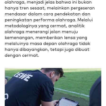
olahraga, menjadi jelas bahwa ini bukan
hanya tren sesaat, melainkan pergeseran
mendasar dalam cara pendekatan dan
peningkatan performa olahraga. Melalui
metodologinya yang cermat, analitik
olahraga menerangi jalan menuju
kemenangan, memberikan lensa yang
melaluinya masa depan olahraga tidak
hanya dibayangkan, tetapi juga dibuat
dengan cermat.