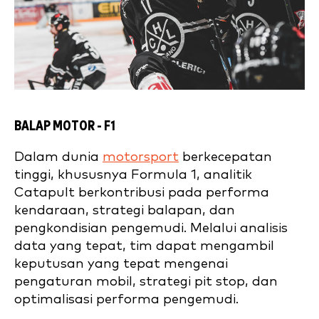
BALAP MOTOR - F1
Dalam dunia
motorsport
berkecepatan
tinggi, khususnya Formula 1, analitik
Catapult berkontribusi pada performa
kendaraan, strategi balapan, dan
pengkondisian pengemudi. Melalui analisis
data yang tepat, tim dapat mengambil
keputusan yang tepat mengenai
pengaturan mobil, strategi pit stop, dan
optimalisasi performa pengemudi.