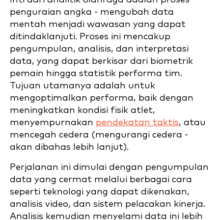
penguraian angka - mengubah data
mentah menjadi wawasan yang dapat
ditindaklanjuti. Proses ini mencakup
pengumpulan, analisis, dan interpretasi
data, yang dapat berkisar dari biometrik
pemain hingga statistik performa tim.
Tujuan utamanya adalah untuk
mengoptimalkan performa, baik dengan
meningkatkan kondisi fisik atlet,
menyempurnakan
pendekatan taktis
, atau
mencegah cedera (mengurangi cedera -
akan dibahas lebih lanjut).
Perjalanan ini dimulai dengan pengumpulan
data yang cermat melalui berbagai cara
seperti teknologi yang dapat dikenakan,
analisis video, dan sistem pelacakan kinerja.
Analisis kemudian menyelami data ini lebih