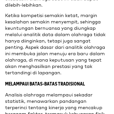
dilebih-lebihkan.
Ketika kompetisi semakin ketat, margin
kesalahan semakin menyempit, sehingga
keuntungan bernuansa yang diungkap
melalui analitik data dalam olahraga tidak
hanya diinginkan, tetapi juga sangat
penting. Aspek dasar dari analitik olahraga
ini membuka jalan menuju era baru dalam
olahraga, di mana keputusan yang tepat
akan menghasilkan prestasi yang tak
tertandingi di lapangan.
MELAMPAUI BATAS-BATAS TRADISIONAL
Analisis olahraga melampaui sekadar
statistik, menawarkan pandangan
terperinci tentang kinerja yang mencakup