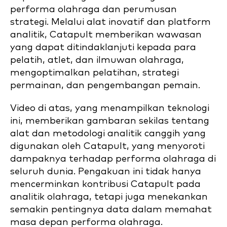
performa olahraga dan perumusan
strategi. Melalui alat inovatif dan platform
analitik, Catapult memberikan wawasan
yang dapat ditindaklanjuti kepada para
pelatih, atlet, dan ilmuwan olahraga,
mengoptimalkan pelatihan, strategi
permainan, dan pengembangan pemain.
Video di atas, yang menampilkan teknologi
ini, memberikan gambaran sekilas tentang
alat dan metodologi analitik canggih yang
digunakan oleh Catapult, yang menyoroti
dampaknya terhadap performa olahraga di
seluruh dunia. Pengakuan ini tidak hanya
mencerminkan kontribusi Catapult pada
analitik olahraga, tetapi juga menekankan
semakin pentingnya data dalam memahat
masa depan performa olahraga.