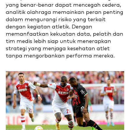
yang benar-benar dapat mencegah cedera,
analitik olahraga memainkan peran penting
dalam mengurangi risiko yang terkait
dengan kegiatan atletik. Dengan
memanfaatkan kekuatan data, pelatih dan
tim medis lebih siap untuk menerapkan
strategi yang menjaga kesehatan atlet
tanpa mengorbankan performa mereka.