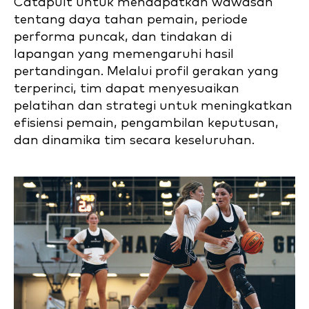
Catapult untuk mendapatkan wawasan
tentang daya tahan pemain, periode
performa puncak, dan tindakan di
lapangan yang memengaruhi hasil
pertandingan. Melalui profil gerakan yang
terperinci, tim dapat menyesuaikan
pelatihan dan strategi untuk meningkatkan
efisiensi pemain, pengambilan keputusan,
dan dinamika tim secara keseluruhan.