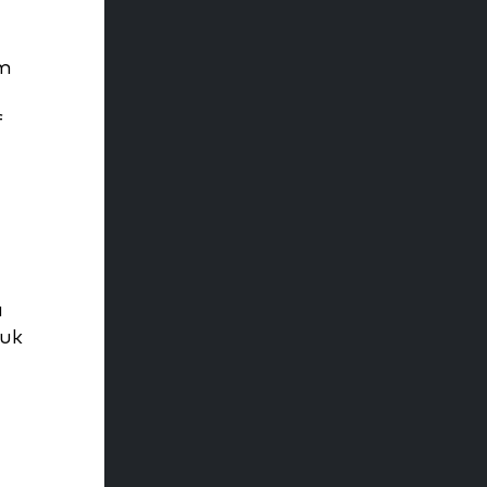
m
f
a
tuk