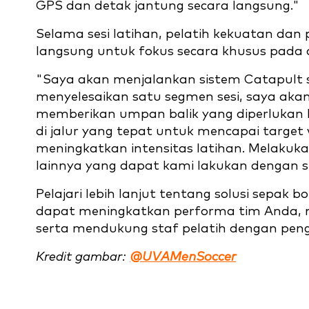
GPS dan detak jantung secara langsung."
Selama sesi latihan, pelatih kekuatan dan
langsung untuk fokus secara khusus pada a
"Saya akan menjalankan sistem Catapult se
menyelesaikan satu segmen sesi, saya aka
memberikan umpan balik yang diperlukan 
di jalur yang tepat untuk mencapai target v
meningkatkan intensitas latihan. Melakukan
lainnya yang dapat kami lakukan dengan 
Pelajari lebih lanjut tentang solusi sepak
dapat meningkatkan performa tim Anda, 
serta mendukung staf pelatih dengan peng
Kredit gambar:
@UVAMenSoccer