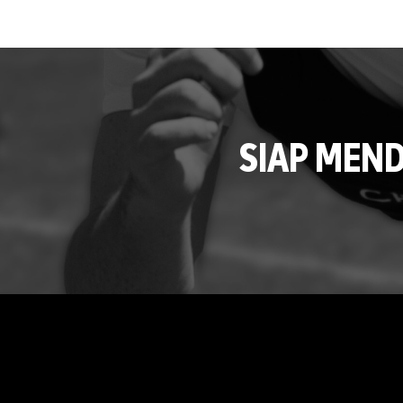
SIAP MEN