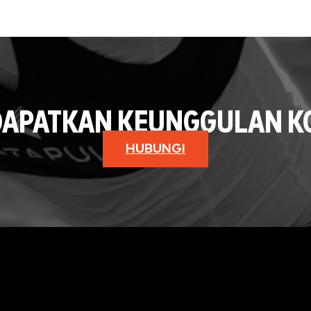
DAPATKAN KEUNGGULAN KO
HUBUNGI