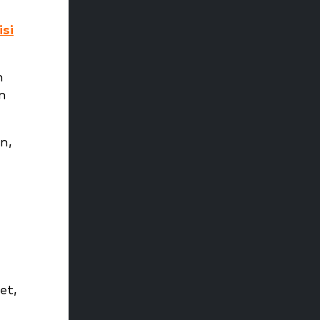
isi
n
n
n,
et,