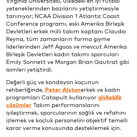
Virginia Üniversitesi, ülkedeki en iyi futbol
yeteneklerinden bazılarını yetiştirmesiyle
tanınıyor; NCAA Division 1 Atlantic Coast
Conference programı, eski Amerika Birleşik
Devletleri erkek milli takım kaptanı Claudio
Reyna, tüm zamanların forma giyme
liderlerinden Jeff Agoos ve mevcut Amerika
Birleşik Devletleri kadın takımı sporcuları
Emily Sonnett ve Morgan Brian Gautrat gibi
isimleri yetiştirdi.
Değerli güç ve kondisyon koçunun
rehberliğinde,
Peter Alston
erkek ve kadın
programları Catapult kullanıyor
gi̇yi̇lebi̇li̇r
çözümler
Takım performanslarını
iyileştirmek, sporcularının sağlık ve refahını
izlemek ve koçluk personelini objektif temelli
karar verme konusunda desteklemek için.