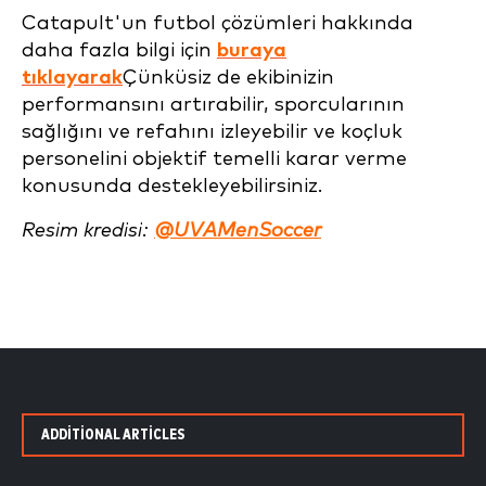
Catapult'un futbol çözümleri hakkında
daha fazla bilgi için
buraya
tıklayarak
Çünkü
siz de ekibinizin
performansını artırabilir, sporcularının
sağlığını ve refahını izleyebilir ve koçluk
personelini objektif temelli karar verme
konusunda destekleyebilirsiniz
.
Resim kredisi:
@UVAMenSoccer
ADDITIONAL ARTICLES