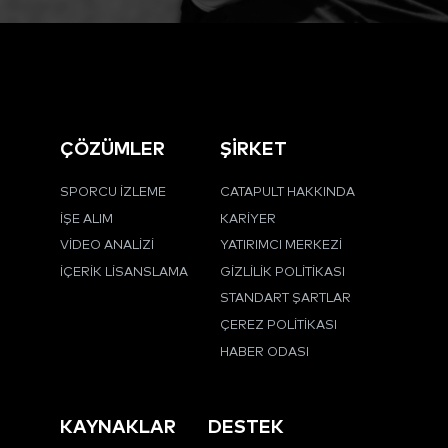
ÇÖZÜMLER
ŞİRKET
SPORCU İZLEME
CATAPULT HAKKINDA
İŞE ALIM
KARIYER
VIDEO ANALIZI
YATIRIMCI MERKEZI
İÇERIK LISANSLAMA
GIZLILIK POLITIKASI
STANDART ŞARTLAR
ÇEREZ POLITIKASI
HABER ODASI
KAYNAKLAR
DESTEK