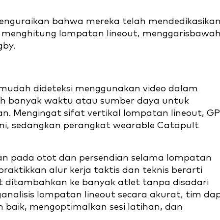
menguraikan bahwa mereka telah mendedikasika
k menghitung lompatan lineout, menggarisbawah
gby.
 mudah dideteksi menggunakan video dalam
h banyak waktu atau sumber daya untuk
n. Mengingat sifat vertikal lompatan lineout, G
 ini, sedangkan perangkat wearable Catapult
kan pada otot dan persendian selama lompatan
ktikkan alur kerja taktis dan teknis berarti
t ditambahkan ke banyak atlet tanpa disadari
alisis lompatan lineout secara akurat, tim da
 baik, mengoptimalkan sesi latihan, dan