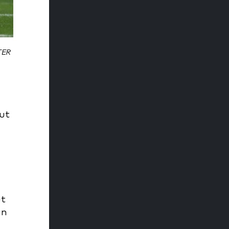
TER
ut
ut
an