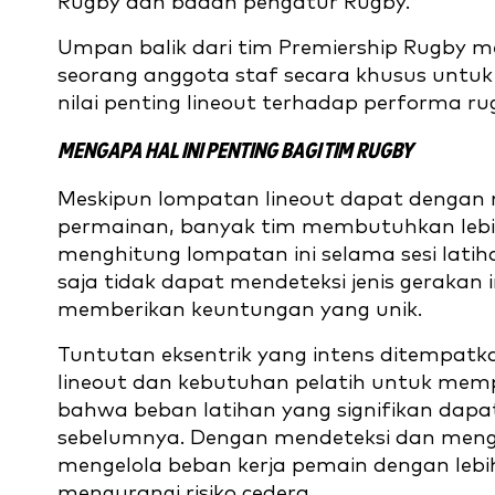
Rugby dan badan pengatur Rugby.
Umpan balik dari tim Premiership Rugby 
seorang anggota staf secara khusus untu
nilai penting lineout terhadap performa ru
MENGAPA HAL INI PENTING BAGI TIM RUGBY
Meskipun lompatan lineout dapat dengan
permainan, banyak tim membutuhkan lebi
menghitung lompatan ini selama sesi latiha
saja tidak dapat mendeteksi jenis gerakan
memberikan keuntungan yang unik.
Tuntutan eksentrik yang intens ditempat
lineout dan kebutuhan pelatih untuk mempra
bahwa beban latihan yang signifikan dapa
sebelumnya. Dengan mendeteksi dan mengan
mengelola beban kerja pemain dengan lebih
mengurangi risiko cedera.