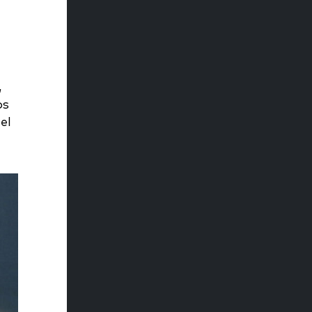
,
os
el