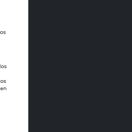
tos
los
los
ten