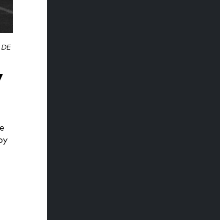
 DE
Y
e
by