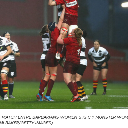
VE MATCH ENTRE BARBARIANS WOMEN'S RFC Y MUNSTER WOM
MI BAKER/GETTY IMAGES)