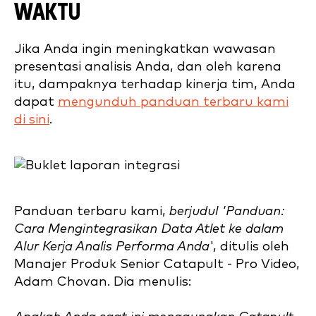
WAKTU
Jika Anda ingin meningkatkan wawasan
presentasi analisis Anda, dan oleh karena
itu, dampaknya terhadap kinerja tim, Anda
dapat
mengunduh panduan terbaru kami
di sini
.
Panduan terbaru kami,
berjudul 'Panduan:
Cara Mengintegrasikan Data Atlet ke dalam
Alur Kerja Analis Performa Anda
', ditulis oleh
Manajer Produk Senior Catapult - Pro Video,
Adam Chovan. Dia menulis: