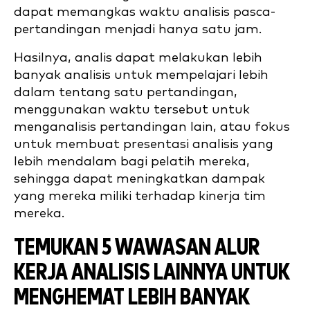
dapat memangkas waktu analisis pasca-
pertandingan menjadi hanya satu jam.
Hasilnya, analis dapat melakukan lebih
banyak analisis untuk mempelajari lebih
dalam tentang satu pertandingan,
menggunakan waktu tersebut untuk
menganalisis pertandingan lain, atau fokus
untuk membuat presentasi analisis yang
lebih mendalam bagi pelatih mereka,
sehingga dapat meningkatkan dampak
yang mereka miliki terhadap kinerja tim
mereka.
TEMUKAN 5 WAWASAN ALUR
KERJA ANALISIS LAINNYA UNTUK
MENGHEMAT LEBIH BANYAK