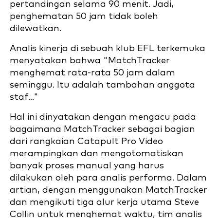
pertandingan selama 90 menit. Jadi,
penghematan 50 jam tidak boleh
dilewatkan.
Analis kinerja di sebuah klub EFL terkemuka
menyatakan bahwa "MatchTracker
menghemat rata-rata 50 jam dalam
seminggu. Itu adalah tambahan anggota
staf..."
Hal ini dinyatakan dengan mengacu pada
bagaimana MatchTracker sebagai bagian
dari rangkaian Catapult Pro Video
merampingkan dan mengotomatiskan
banyak proses manual yang harus
dilakukan oleh para analis performa. Dalam
artian, dengan menggunakan MatchTracker
dan mengikuti tiga alur kerja utama Steve
Collin untuk menghemat waktu, tim analis