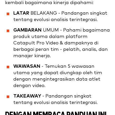
kembali bagaimana kinerja dipahami:
LATAR
BELAKANG - Pandangan singkat
tentang evolusi analisis terintegrasi.
GAMBARAN
UMUM - Pahami bagaimana
produk utama dalam platform
Catapult Pro Video & dampaknya di
berbagai peran tim - pelatih, analis, dan
manajer kinerja.
WAWASAN
- Temukan 5 wawasan
utama yang dapat diungkap oleh tim
dengan mengintegrasikan data atlet
dengan video.
TAKEAWAY
- Pandangan singkat
tentang evolusi analisis terintegrasi.