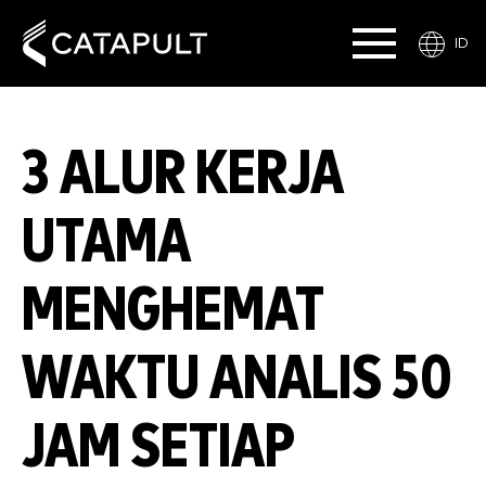
ID
3 ALUR KERJA
UTAMA
MENGHEMAT
WAKTU ANALIS 50
JAM SETIAP