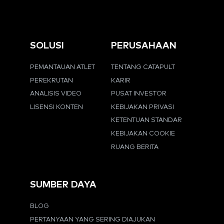
SOLUSI
PERUSAHAAN
PEMANTAUAN ATLET
TENTANG CATAPULT
PEREKRUTAN
KARIR
ANALISIS VIDEO
PUSAT INVESTOR
LISENSI KONTEN
KEBIJAKAN PRIVASI
KETENTUAN STANDAR
KEBIJAKAN COOKIE
RUANG BERITA
SUMBER DAYA
BLOG
PERTANYAAN YANG SERING DIAJUKAN