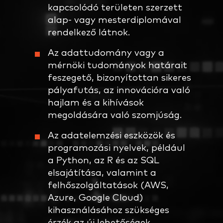
kapcsolódó területen szerzett
alap- vagy mesterdiplomával
rendelkező látnok.
Az adattudomány vagy a
mérnöki tudományok határait
feszegető, bizonyítottan sikeres
pályafutás, az innovációra való
hajlam és a kihívások
megoldására való szomjúság.
Az adatelemzési eszközök és
programozási nyelvek, például
a Python, az R és az SQL
elsajátítása, valamint a
felhőszolgáltatások (AWS,
Azure, Google Cloud)
kihasználásához szükséges
érzék az új lehetőségek