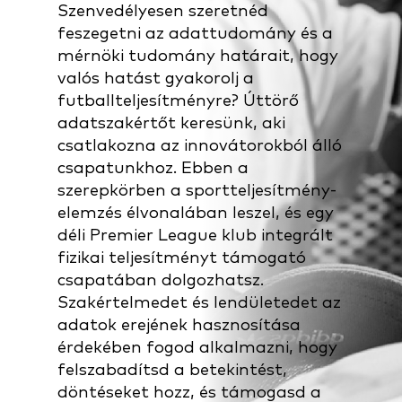
Szenvedélyesen szeretnéd
feszegetni az adattudomány és a
mérnöki tudomány határait, hogy
valós hatást gyakorolj a
futballteljesítményre? Úttörő
adatszakértőt keresünk, aki
csatlakozna az innovátorokból álló
csapatunkhoz. Ebben a
szerepkörben a sportteljesítmény-
elemzés élvonalában leszel, és egy
déli Premier League klub integrált
fizikai teljesítményt támogató
csapatában dolgozhatsz.
Szakértelmedet és lendületedet az
adatok erejének hasznosítása
érdekében fogod alkalmazni, hogy
felszabadítsd a betekintést,
döntéseket hozz, és támogasd a