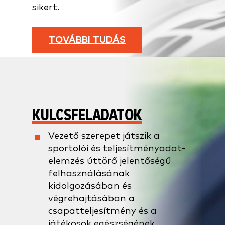
sikert.
TOVÁBBI TUDÁS
KULCSFELADATOK
Vezető szerepet játszik a
sportolói és teljesítményadat-
elemzés úttörő jelentőségű
felhasználásának
kidolgozásában és
végrehajtásában a
csapatteljesítmény és a
játékosok egészségének