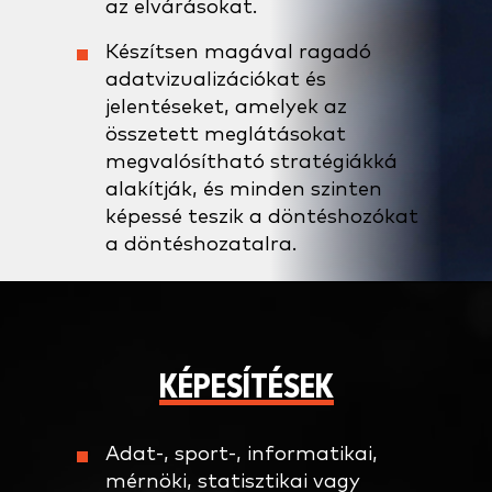
az elvárásokat.
Készítsen magával ragadó
adatvizualizációkat és
jelentéseket, amelyek az
összetett meglátásokat
megvalósítható stratégiákká
alakítják, és minden szinten
képessé teszik a döntéshozókat
a döntéshozatalra.
KÉPESÍTÉSEK
Adat-, sport-, informatikai,
mérnöki, statisztikai vagy