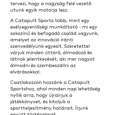
tervezi, hogy a nagyság felé vezető
utunk egyik motorja lesz.
A Catapult Sports több, mint egy
esélyegyenlőségi munkáltató - mi egy
sokszínű és befogadó család vagyunk,
amelyet az innováció iránti
szenvedélyünk egyesít. Szeretettel
várjuk minden úttörő, álmodozó és
látnok jelentkezését, aki mer nagyot
álmodni és szembeszállni az
elvárásokkal.
Csatlakozzon hozzánk a Catapult
Sportshoz, ahol minden nap lehetőség
nyílik arra, hogy újraírjuk a
játékkönyvet, és kitoljuk a
sportteljesítmény határait. Írjunk
együtt történelmet.