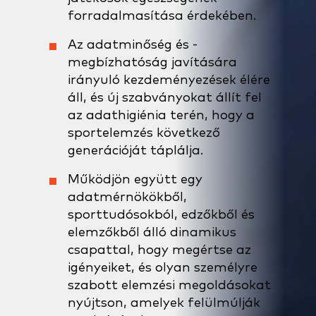
forradalmasítása érdekében.
Az adatminőség és -
megbízhatóság javítására
irányuló kezdeményezések élére
áll, és új szabványokat állít fel
az adathigiénia terén, hogy a
sportelemzés következő
generációját táplálja.
Működjön együtt egy
adatmérnökökből,
sporttudósokból, edzőkből és
elemzőkből álló dinamikus
csapattal, hogy megértse az
igényeiket, és olyan személyre
szabott elemzési megoldásokat
nyújtson, amelyek felülmúlják