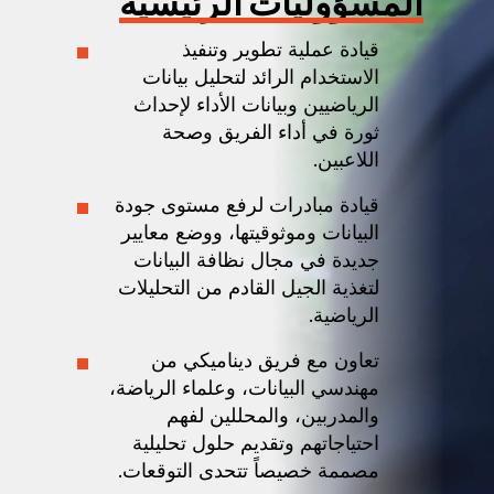
المسؤوليات الرئيسية
قيادة عملية تطوير وتنفيذ
الاستخدام الرائد لتحليل بيانات
الرياضيين وبيانات الأداء لإحداث
ثورة في أداء الفريق وصحة
اللاعبين.
قيادة مبادرات لرفع مستوى جودة
البيانات وموثوقيتها، ووضع معايير
جديدة في مجال نظافة البيانات
لتغذية الجيل القادم من التحليلات
الرياضية.
تعاون مع فريق ديناميكي من
مهندسي البيانات، وعلماء الرياضة،
والمدربين، والمحللين لفهم
احتياجاتهم وتقديم حلول تحليلية
مصممة خصيصاً تتحدى التوقعات.