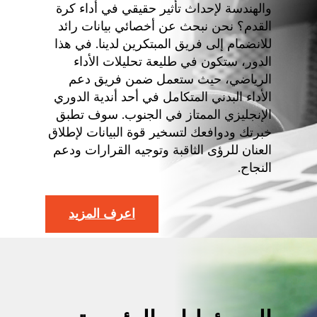
والهندسة لإحداث تأثير حقيقي في أداء كرة
القدم؟ نحن نبحث عن أخصائي بيانات رائد
للانضمام إلى فريق المبتكرين لدينا. في هذا
الدور، ستكون في طليعة تحليلات الأداء
الرياضي، حيث ستعمل ضمن فريق دعم
الأداء البدني المتكامل في أحد أندية الدوري
الإنجليزي الممتاز في الجنوب. سوف تطبق
خبرتك ودوافعك لتسخير قوة البيانات لإطلاق
العنان للرؤى الثاقبة وتوجيه القرارات ودعم
النجاح.
اعرف المزيد