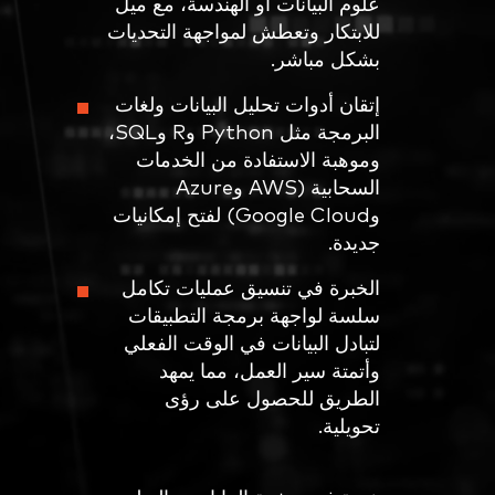
علوم البيانات أو الهندسة، مع ميل
للابتكار وتعطش لمواجهة التحديات
بشكل مباشر.
إتقان أدوات تحليل البيانات ولغات
البرمجة مثل Python وR وSQL،
وموهبة الاستفادة من الخدمات
السحابية (AWS وAzure
وGoogle Cloud) لفتح إمكانيات
جديدة.
الخبرة في تنسيق عمليات تكامل
سلسة لواجهة برمجة التطبيقات
لتبادل البيانات في الوقت الفعلي
وأتمتة سير العمل، مما يمهد
الطريق للحصول على رؤى
تحويلية.