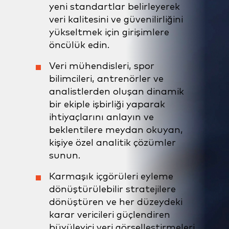
yeni standartlar belirleyerek
veri kalitesini ve güvenilirliğini
yükseltmek için girişimlere
öncülük edin.
Veri mühendisleri, spor
bilimcileri, antrenörler ve
analistlerden oluşan dinamik
bir ekiple işbirliği yaparak
ihtiyaçlarını anlayın ve
beklentilere meydan okuyan,
kişiye özel analitik çözümler
sunun.
Karmaşık içgörüleri eyleme
dönüştürülebilir stratejilere
dönüştüren ve her düzeydeki
karar vericileri güçlendiren
büyüleyici veri görselleştirmeleri