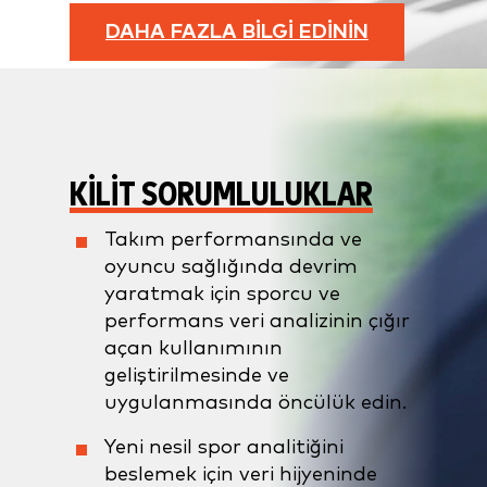
DAHA FAZLA BİLGİ EDİNİN
KILIT SORUMLULUKLAR
Takım performansında ve
oyuncu sağlığında devrim
yaratmak için sporcu ve
performans veri analizinin çığır
açan kullanımının
geliştirilmesinde ve
uygulanmasında öncülük edin.
Yeni nesil spor analitiğini
beslemek için veri hijyeninde