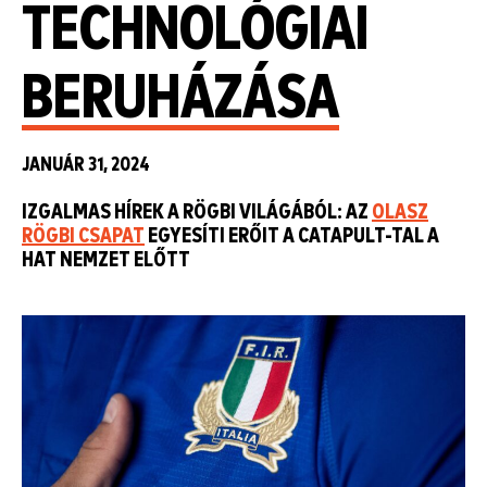
TECHNOLÓGIAI
BERUHÁZÁSA
JANUÁR 31, 2024
IZGALMAS HÍREK A RÖGBI VILÁGÁBÓL: AZ
OLASZ
RÖGBI CSAPAT
EGYESÍTI ERŐIT A CATAPULT-TAL A
HAT NEMZET ELŐTT