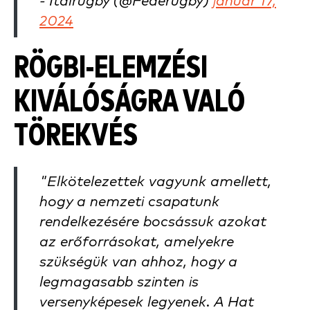
- Italrugby (@Federugby)
január 17,
2024
RÖGBI-ELEMZÉSI
KIVÁLÓSÁGRA VALÓ
TÖREKVÉS
"Elkötelezettek vagyunk amellett,
hogy a nemzeti csapatunk
rendelkezésére bocsássuk azokat
az erőforrásokat, amelyekre
szükségük van ahhoz, hogy a
legmagasabb szinten is
versenyképesek legyenek. A Hat