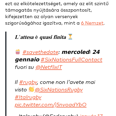
ezt az elkötelezettséget, amely az elit szintű
támogatás nyújtására összpontosít,
kifejezetten az olyan versenyek
szigorúságához igazítva, mint a
6 Nemzet
.
𝐋'𝐚𝐭𝐭𝐞𝐬𝐚 è 𝐪𝐮𝐚𝐬𝐢 𝐟𝐢𝐧𝐢𝐭𝐚
#savethedate
: 𝗺𝗲𝗿𝗰𝗼𝗹𝗲𝗱ì 𝟮𝟰
𝗴𝗲𝗻𝗻𝗮𝗶𝗼
#SixNationsFullContact
fuori su
@NetflixIT
Il
#rugby
, come non l'avete mai
visto
@SixNationsRugby
#Italrugby
pic.twitter.com/j5nvoadYbO