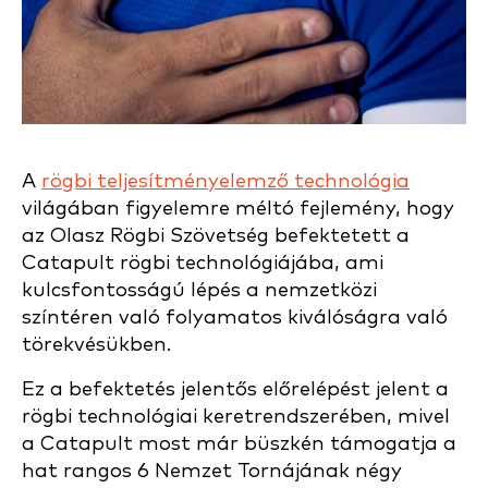
A
rögbi teljesítményelemző technológia
világában figyelemre méltó fejlemény, hogy
az Olasz Rögbi Szövetség befektetett a
Catapult rögbi technológiájába, ami
kulcsfontosságú lépés a nemzetközi
színtéren való folyamatos kiválóságra való
törekvésükben.
Ez a befektetés jelentős előrelépést jelent a
rögbi technológiai keretrendszerében, mivel
a Catapult most már büszkén támogatja a
hat rangos 6 Nemzet Tornájának négy