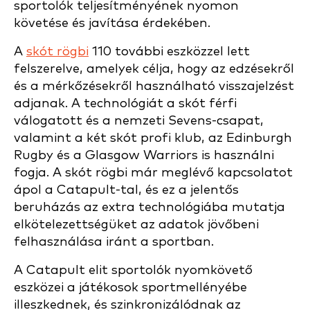
sportolók teljesítményének nyomon
követése és javítása érdekében.
A
skót rögbi
110 további eszközzel lett
felszerelve, amelyek célja, hogy az edzésekről
és a mérkőzésekről használható visszajelzést
adjanak. A technológiát a skót férfi
válogatott és a nemzeti Sevens-csapat,
valamint a két skót profi klub, az Edinburgh
Rugby és a Glasgow Warriors is használni
fogja. A skót rögbi már meglévő kapcsolatot
ápol a Catapult-tal, és ez a jelentős
beruházás az extra technológiába mutatja
elkötelezettségüket az adatok jövőbeni
felhasználása iránt a sportban.
A Catapult elit sportolók nyomkövető
eszközei a játékosok sportmellényébe
illeszkednek, és szinkronizálódnak az