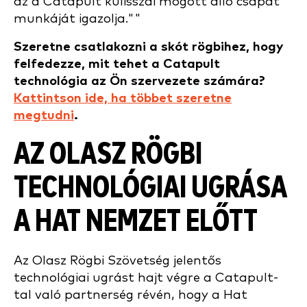
az a Catapult kulisszái mögött álló csapat
munkáját igazolja.""
Szeretne csatlakozni a skót rögbihez, hogy
felfedezze, mit tehet a Catapult
technológia az Ön szervezete számára?
Kattintson ide, ha többet szeretne
megtudni
.
AZ OLASZ RÖGBI
TECHNOLÓGIAI UGRÁSA
A HAT NEMZET ELŐTT
Az Olasz Rögbi Szövetség jelentős
technológiai ugrást hajt végre a Catapult-
tal való partnerség révén, hogy a Hat