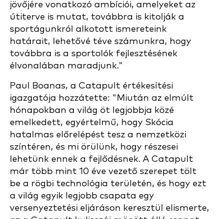
jövőjére vonatkozó ambíciói, amelyeket az
útiterve is mutat, továbbra is kitolják a
sportágunkról alkotott ismereteink
határait, lehetővé téve számunkra, hogy
továbbra is a sportolók fejlesztésének
élvonalában maradjunk."
Paul Boanas, a Catapult értékesítési
igazgatója hozzátette: "Miután az elmúlt
hónapokban a világ öt legjobbja közé
emelkedett, egyértelmű, hogy Skócia
hatalmas előrelépést tesz a nemzetközi
színtéren, és mi örülünk, hogy részesei
lehetünk ennek a fejlődésnek. A Catapult
már több mint 10 éve vezető szerepet tölt
be a rögbi technológia területén, és hogy ezt
a világ egyik legjobb csapata egy
versenyeztetési eljáráson keresztül elismerte,