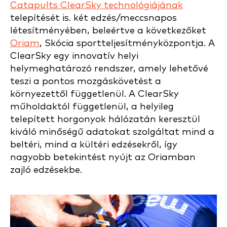
Catapults ClearSky technológiájának
telepítését is.
két edzés/meccsnapos
létesítményében, beleértve a következőket
Oriam
, Skócia sportteljesítményközpontja. A
ClearSky egy innovatív helyi
helymeghatározó rendszer, amely lehetővé
teszi a pontos mozgáskövetést a
környezettől függetlenül. A ClearSky
műholdaktól függetlenül, a helyileg
telepített horgonyok hálózatán keresztül
kiváló minőségű adatokat szolgáltat mind a
beltéri, mind a kültéri edzésekről, így
nagyobb betekintést nyújt az Oriamban
zajló edzésekbe.