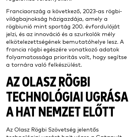
Franciaország a következő, 2023-as rögbi-
világbajnokság házigazdája, amely a
rögbiunió mint sportág 200. évfordulóját
jelzi, és az innováció és a szurkolók mély
elkötelezettségének bemutatóhelye lesz. A
francia rögbi egészére vonatkozó adatok
folyamatossága prioritás volt, hogy segítse
a tornára való felkészülést.
AZ OLASZ RÖGBI
TECHNOLÓGIAI UGRÁSA
A HAT NEMZET ELŐTT
Az Olasz Rögbi Szövetség jelentős