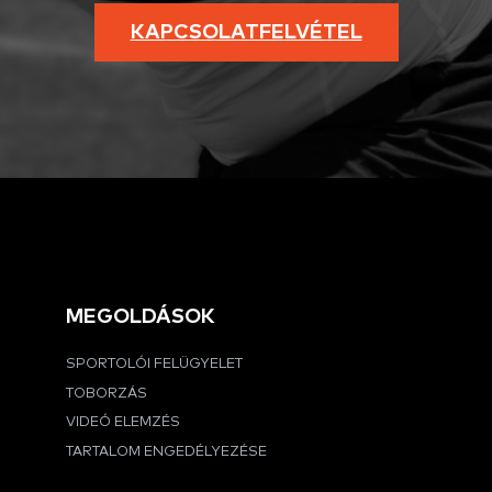
KAPCSOLATFELVÉTEL
MEGOLDÁSOK
SPORTOLÓI FELÜGYELET
TOBORZÁS
VIDEÓ ELEMZÉS
TARTALOM ENGEDÉLYEZÉSE