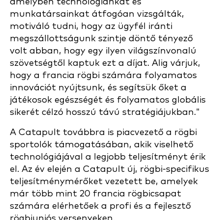
amelyben technológiánkat és
munkatársainkat átfogóan vizsgálták,
motiváló tudni, hogy az ügyfél iránti
megszállottságunk szintje döntő tényező
volt abban, hogy egy ilyen világszínvonalú
szövetségtől kaptuk ezt a díjat. Alig várjuk,
hogy a francia rögbi számára folyamatos
innovációt nyújtsunk, és segítsük őket a
játékosok egészségét és folyamatos globális
sikerét célzó hosszú távú stratégiájukban."
A Catapult továbbra is piacvezető a rögbi
sportolók támogatásában, akik viselhető
technológiájával a legjobb teljesítményt érik
el. Az év elején a Catapult új, rögbi-specifikus
teljesítménymérőket vezetett be, amelyek
már több mint 20 francia rögbicsapat
számára elérhetőek a profi és a fejlesztő
rögbiuniós versenyeken.