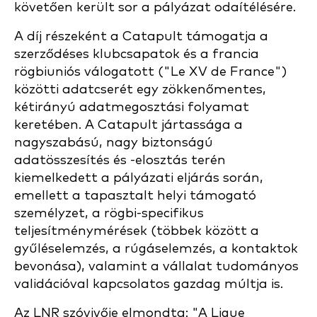
követően került sor a pályázat odaítélésére.
A díj részeként a Catapult támogatja a
szerződéses klubcsapatok és a francia
rögbiuniós válogatott ("Le XV de France")
közötti adatcserét egy zökkenőmentes,
kétirányú adatmegosztási folyamat
keretében. A Catapult jártassága a
nagyszabású, nagy biztonságú
adatösszesítés és -elosztás terén
kiemelkedett a pályázati eljárás során,
emellett a tapasztalt helyi támogató
személyzet, a rögbi-specifikus
teljesítménymérések (többek között a
gyűléselemzés, a rúgáselemzés, a kontaktok
bevonása), valamint a vállalat tudományos
validációval kapcsolatos gazdag múltja is.
Az LNR szóvivője elmondta: "A Ligue