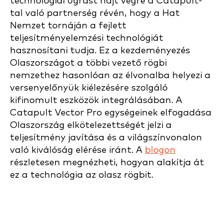
technológiai ugrást hajt végre a Catapult-
tal való partnerség révén, hogy a Hat
Nemzet tornáján a fejlett
teljesítményelemzési technológiát
hasznosítani tudja. Ez a kezdeményezés
Olaszországot a többi vezető rögbi
nemzethez hasonlóan az élvonalba helyezi a
versenyelőnyük kiélezésére szolgáló
kifinomult eszközök integrálásában. A
Catapult Vector Pro egységeinek elfogadása
Olaszország elkötelezettségét jelzi a
teljesítmény javítása és a világszínvonalon
való kiválóság elérése iránt. A
blogon
részletesen megnézheti, hogyan alakítja át
ez a technológia az olasz rögbit.